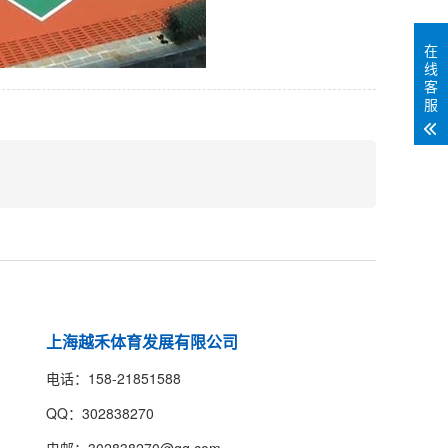
在
线
客
服
上海越禾体育发展有限公司
电话：158-21851588
QQ：302838270