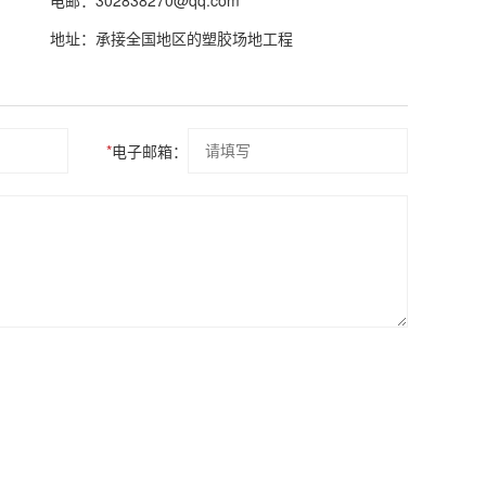
电邮：302838270@qq.com
地址：承接全国地区的塑胶场地工程
*
电子邮箱：