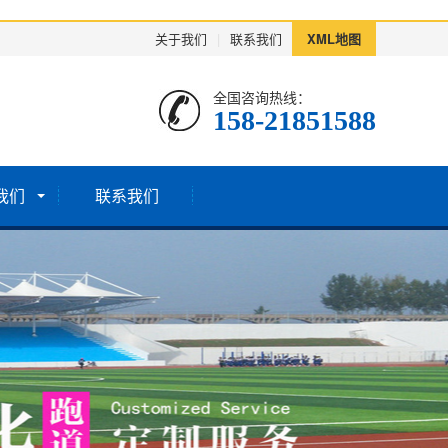
关于我们
|
联系我们
XML地图
全国咨询热线：
158-21851588
我们
联系我们