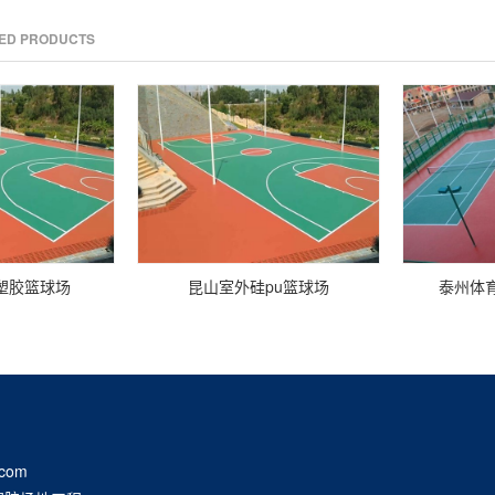
TED PRODUCTS
塑胶篮球场
昆山室外硅pu篮球场
泰州体
com