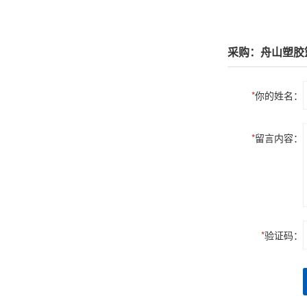
采购：舟山塑胶
*
你的姓名：
*
留言内容：
*
验证码：