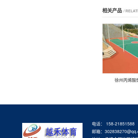
相关产品
/ RELA
徐州丙烯酸
电话： 158-21851588
邮箱：302838270@qq.