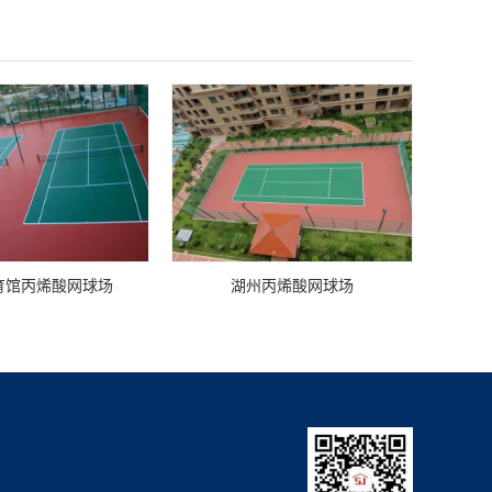
育馆丙烯酸网球场
湖州丙烯酸网球场