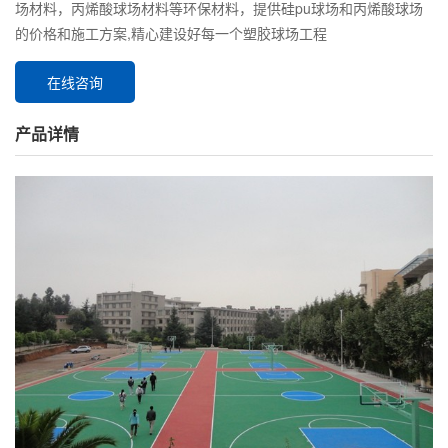
场材料，丙烯酸球场材料等环保材料，提供硅pu球场和丙烯酸球场
的价格和施工方案,精心建设好每一个塑胶球场工程
在线咨询
产品详情