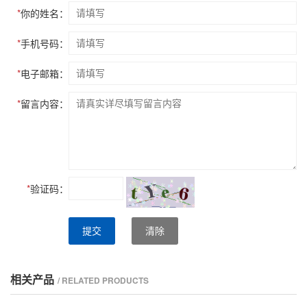
*
你的姓名：
*
手机号码：
*
电子邮箱：
*
留言内容：
*
验证码：
提交
清除
相关产品
/ RELATED PRODUCTS