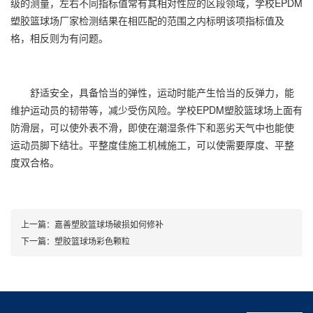
级的测量，左右不同指标值常有其相对性应的区段领域，学校EPDM
塑胶篮球场
厂家检测结果在相匹配的范围之内标明该项指标值及
格，相反则为有问题。
舒适安全，具备恰当的弹性，运动时能产生恰当的反弹力，能
维护运动员的韧带等，减少受伤风险。学校EPDM塑胶篮球场上面有
防滑层，可以使外表不滑，即使在潮湿条件下和恶劣天气中也能使
运动员脚下结壮。平整度佳施工机械施工，可以使需要厚度、平整
度双合格。
上一篇：
嘉善塑胶篮球场破损如何修补
下一篇：
塑胶篮球场彩色颗粒