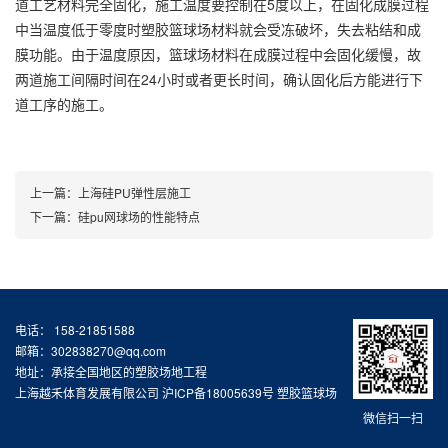
道工艺材料完全固化，施工温度要控制在5度以上，在固化成膜过程
中当温度低于零度时塑胶篮球场材料就会受冻破坏，失去粘结和成
膜功能。由于温度原因，篮球场材料在成膜过程中会固化缓慢，故
两道施工间隔时间在24小时或者更长时间，确认固化后方能进行下
道工序的施工。
上一篇：
上海硅PU弹性层施工
下一篇：
硅pu网球场的性能特点
电话： 158-21851588
邮箱：302838270@qq.com
地址：承接全国地区的塑胶场地工程
上海越禾体育发展有限公司
沪ICP备18005639号
塑胶篮球场
微信扫一扫