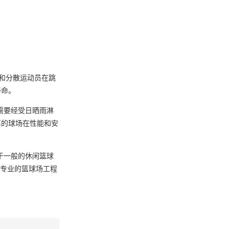
和分散运动员在跳
寿命。
需要经受日晒雨淋
厚的球场在性能和安
于一般的休闲篮球
询专业的篮球场工程