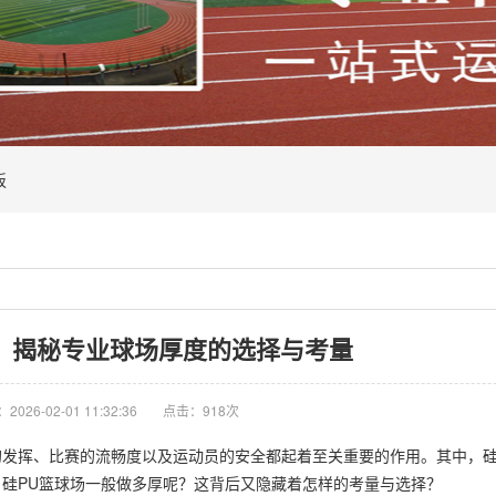
板
：揭秘专业球场厚度的选择与考量
026-02-01 11:32:36
点击：918次
发挥、比赛的流畅度以及运动员的安全都起着至关重要的作用。其中，
硅PU篮球场一般做多厚呢？这背后又隐藏着怎样的考量与选择？