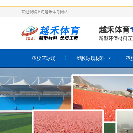
欢迎观临上海越禾体育网站
越禾体育
新型环保材料匠
塑胶篮球场
塑胶球场材料
塑