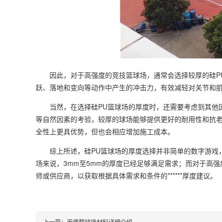
因此，对于高强度的竞技篮球场，通常会选择较厚的硅PU
跃、落地和变向等动作中产生的冲击力，有效减轻对关节和
当然，在选择硅PU篮球场的厚度时，还需要考虑到其他因
等自然因素的考验，较厚的球场能够提供更好的耐用性和抗
全性上更具优势，但也会相应增加施工成本。
综上所述，
硅PU篮球场
的厚度选择并非简单的数字游戏
场来说，3mm至5mm的厚度已经足够满足需求；而对于高
师或供应商，以获取根据具体需求和条件的******厚度建议。
上一篇：
丙烯酸球场材料详细介绍