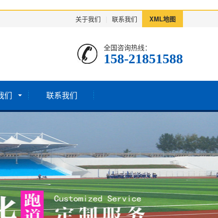
关于我们
|
联系我们
XML地图
全国咨询热线：
158-21851588
我们
联系我们