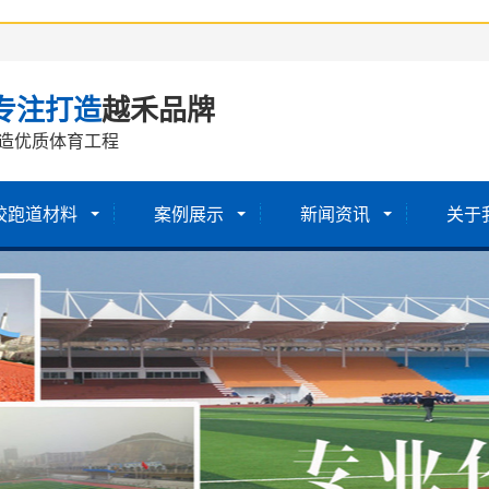
专注打造
越禾品牌
造优质体育工程
胶跑道材料
案例展示
新闻资讯
关于