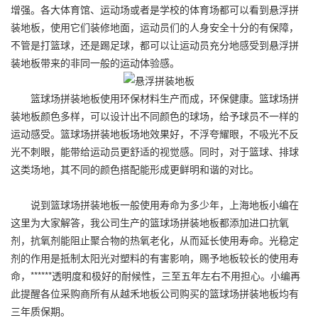
增强。各大体育馆、运动场或者是学校的体育场都可以看到悬浮拼
装地板，使用它们装修地面，运动员们的人身安全十分的有保障，
不管是打篮球，还是踢足球，都可以让运动员充分地感受到悬浮拼
装地板带来的非同一般的运动体验感。
篮球场拼装地板使用环保材料生产而成，环保健康。篮球场拼
装地板颜色多样，可以设计出不同颜色的球场，给予球员不一样的
运动感受。篮球场拼装地板场地效果好，不浮夸耀眼，不吸光不反
光不刺眼，能带给运动员更舒适的视觉感。同时，对于篮球、排球
这类场地，其不同的颜色搭配能形成更鲜明和谐的对比。
说到篮球场拼装地板一般使用寿命为多少年，上海地板小编在
这里为大家解答，我公司生产的篮球场拼装地板都添加进口抗氧
剂，抗氧剂能阻止聚合物的热氧老化，从而延长使用寿命。光稳定
剂的作用是抵制太阳光对塑料的有害影响，赐予地板较长的使用寿
命，******透明度和极好的耐候性，三至五年左右不用担心。小编再
此提醒各位采购商所有从越禾地板公司购买的篮球场拼装地板均有
三年质保期。