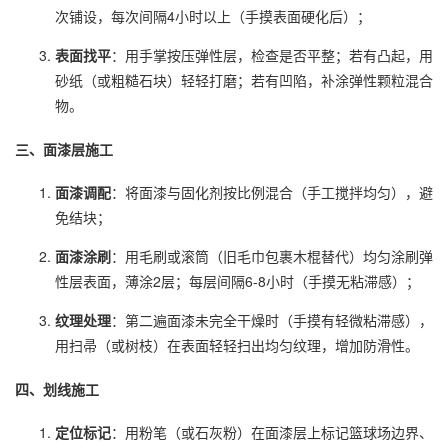
次铺设，每次间隔4小时以上（手摸表面硬化后）；
表面找平
：用手掌按压弹性层，检查是否平整；若有凸起，用
砂纸（或粗糙石块）轻轻打磨；若有凹陷，补涂弹性颗粒混合
物。
三、面漆层施工
面漆调配
：将面漆与固化剂按比例混合（手工搅拌均匀），避
免结块；
面漆涂刷
：用毛刷或滚筒（旧毛巾包裹木棍替代）均匀涂刷弹
性层表面，薄涂2层；每层间隔6-8小时（手摸无粘滞感）；
纹理处理
：第二遍面漆未完全干燥时（手摸有轻微粘滞感），
用扫帚（或树枝）在表面轻轻扫出均匀纹理，增加防滑性。
四、划线施工
定位标记
：用粉笔（或石灰粉）在面漆层上标记篮球场边界、