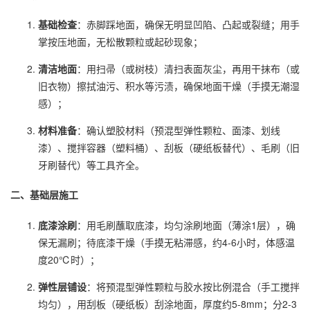
基础检查
：赤脚踩地面，确保无明显凹陷、凸起或裂缝；用手
掌按压地面，无松散颗粒或起砂现象；
清洁地面
：用扫帚（或树枝）清扫表面灰尘，再用干抹布（或
旧衣物）擦拭油污、积水等污渍，确保地面干燥（手摸无潮湿
感）；
材料准备
：确认塑胶材料（预混型弹性颗粒、面漆、划线
漆）、搅拌容器（塑料桶）、刮板（硬纸板替代）、毛刷（旧
牙刷替代）等工具齐全。
二、基础层施工
底漆涂刷
：用毛刷蘸取底漆，均匀涂刷地面（薄涂1层），确
保无漏刷；待底漆干燥（手摸无粘滞感，约4-6小时，体感温
度20℃时）；
弹性层铺设
：将预混型弹性颗粒与胶水按比例混合（手工搅拌
均匀），用刮板（硬纸板）刮涂地面，厚度约5-8mm；分2-3