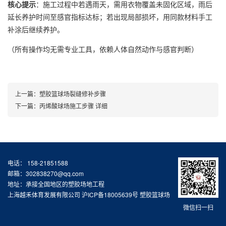
核心提示
：施工过程中若遇雨天，需用衣物覆盖未固化区域，雨后
延长养护时间至感官指标达标；若出现局部损坏，用同款材料手工
补涂后继续养护。
（所有操作均无需专业工具，依赖人体自然动作与感官判断）
上一篇：
塑胶篮球场裂缝修补步骤
下一篇：
丙烯酸球场施工步骤 详细
电话： 158-21851588
邮箱：302838270@qq.com
地址：承接全国地区的塑胶场地工程
上海越禾体育发展有限公司
沪ICP备18005639号
塑胶篮球场
微信扫一扫