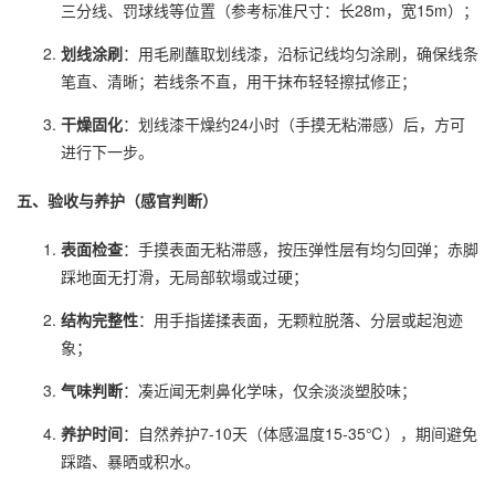
三分线、罚球线等位置（参考标准尺寸：长28m，宽15m）；
划线涂刷
：用毛刷蘸取划线漆，沿标记线均匀涂刷，确保线条
笔直、清晰；若线条不直，用干抹布轻轻擦拭修正；
干燥固化
：划线漆干燥约24小时（手摸无粘滞感）后，方可
进行下一步。
五、验收与养护（感官判断）
表面检查
：手摸表面无粘滞感，按压弹性层有均匀回弹；赤脚
踩地面无打滑，无局部软塌或过硬；
结构完整性
：用手指搓揉表面，无颗粒脱落、分层或起泡迹
象；
气味判断
：凑近闻无刺鼻化学味，仅余淡淡塑胶味；
养护时间
：自然养护7-10天（体感温度15-35℃），期间避免
踩踏、暴晒或积水。