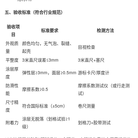
五、验收标准（符合行业规范）
验收项
标准要求
检测方法
目
外观质
颜色均匀，无气泡、裂缝、
目视检查
量
起壳
平整度
3米直尺误差≤3mm
3米直尺+塞尺
涂层厚
弹性层≥3mm，面层≥0.5mm
游标卡尺/厚度计
度
防滑性
摩擦系数测试仪（或行走测
摩擦系数≥0.5
能
试）
尺寸精
符合国际标准（±5cm）
卷尺测量
度
涂层无脱落（划格试验≥1
附着力
划格刀+胶带测试
级）