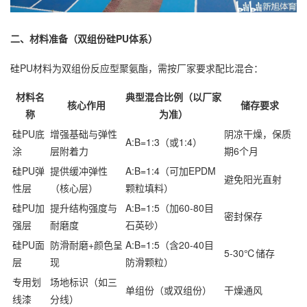
二、材料准备（双组份硅PU体系）
硅PU材料为双组份反应型聚氨酯，需按厂家要求配比混合：
材料名
典型混合比例（以厂家
核心作用
储存要求
称
为准）
硅PU底
增强基础与弹性
阴凉干燥，保质
A:B=1:3（或1:4）
涂
层附着力
期6个月
硅PU弹
提供缓冲弹性
A:B=1:4（可加EPDM
避免阳光直射
性层
（核心层）
颗粒填料）
硅PU加
提升结构强度与
A:B=1:5（加60-80目
密封保存
强层
耐磨度
石英砂）
硅PU面
防滑耐磨+颜色呈
A:B=1:5（含20-40目
5-30℃储存
层
现
防滑颗粒）
专用划
场地标识（如三
单组份（或双组份）
干燥通风
线漆
分线）