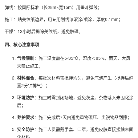
弹线：按国际标准（长28m×宽15m）用墨斗弹线；
施工：贴美纹纸边界，用专用划线漆滚涂/喷涂，厚度0.1mm；
干燥：12小时后揭除美纹纸，避免触碰。
四、核心注意事项
气候限制
：施工温度需在5-35℃，湿度＜85%，雨天、大风
天禁止施工；
材料混合
：每批次材料需搅拌均匀，避免气泡产生（搅拌后静
置2分钟排气）；
环境防护
：施工时需封闭场地，避免灰尘、杂物落入未固化涂
层；
养护要求
：施工完成后7天内避免重物碾压、尖锐物品刮擦；
安全防护
：施工人员需戴手套、口罩，避免皮肤直接接触未固
化材料。