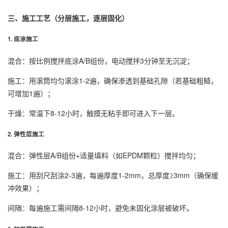
三、施工工艺（分层施工，逐层固化）
1. 底涂施工
混合：按比例搅拌底涂A/B组份，电动搅拌3分钟至无沉淀；
施工：用滚筒均匀滚涂1-2遍，确保渗透到基础孔隙（若基础粗糙，
可增加1遍）；
干燥：常温下8-12小时，触摸无粘手即可进入下一层。
2. 弹性层施工
混合：弹性层A/B组份+适量填料（如EPDM颗粒）搅拌均匀；
施工：用刮尺刮涂2-3遍，每遍厚度1-2mm，总厚度≥3mm（确保缓
冲效果）；
间隔：每遍施工需间隔8-12小时，避免未固化涂层被破坏。