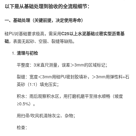
以下是从基础处理到验收的全流程细节：
一、基础处理（关键前提，决定使用寿命）
硅PU对基础要求极高，需采用
C25以上水泥基础
或
密实型沥青基
础
，表面无起砂、空鼓、裂缝等缺陷。
清理与初检
平整度：3米直尺测量，误差＞3mm的区域标记；
裂缝：宽度＜3mm用硅PU密封胶填补，＞3mm用弹性料+石
英砂（1:1）填充压实；
积水：雨后观察积水区，用打磨机磨平至排水顺畅（坡度
≥0.5%）。
用扫帚/吹风机清除灰尘、杂物；
检查：