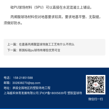
硅PU球场材料（SPU）可以直接在水泥混凝土上铺设。
丙烯酸球场材料但对地基要求较高，要求地基平整、无裂缝，
须做好防水。
上一篇：
在嘉善丙烯酸篮球场施工工艺有什么不同么
下一篇：
新国标硅pu球场有哪些优势可言
电话： 158-21851588
邮箱：302838270@qq.com
地址：承接全国地区的塑胶场地工程
上海越禾体育发展有限公司
沪ICP备18005639号
塑胶篮球场
微信扫一扫