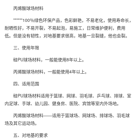
丙烯酸球场
材料
******100％绿色环保产品，色彩鲜艳，不易老化，使用寿命长，
耐晒性好，不易开裂，不易起泡，易施工，日常维护便利，费用
低。但是没有韧性，对地基要求很高，地基一旦裂缝，他也会裂。
三、使用年限
硅PU球场材料，一般能使用8年以上。
丙烯酸球场
材料，一般能使用4年以上。
四、适用范围
硅PU球场材料适用于篮球、网球、羽毛球、乒乓球、排球、室
内足球、手球、幼儿园、健身房、医院、宾馆等室内外场地。
丙烯酸球场材料——适用于篮球场、网球场、排球场、羽毛球
场及其它运动场。
五、对地基的要求