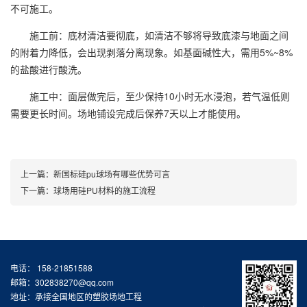
不可施工。
施工前：底材清洁要彻底，如清洁不够将导致底漆与地面之间
的附着力降低，会出现剥落分离现象。如基面碱性大，需用5%~8%
的盐酸进行酸洗。
施工中：面层做完后，至少保持10小时无水浸泡，若气温低则
需要更长时间。场地铺设完成后保养7天以上才能使用。
上一篇：
新国标硅pu球场有哪些优势可言
下一篇：
球场用硅PU材料的施工流程
电话： 158-21851588
邮箱：302838270@qq.com
地址：承接全国地区的塑胶场地工程