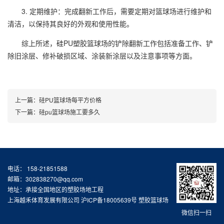
3. 定期维护：完成翻新工作后，需要定期对篮球场进行维护和
清洁，以保持其良好的外观和使用性能。
综上所述，硅PU
塑胶篮球场
的铲除翻新工作包括准备工作、铲
除旧涂层、修补破损区域、涂装新涂层以及注意事项等方面。
上一篇：
硅PU篮球场每平方价格
下一篇：
硅pu篮球场施工要多久
电话： 158-21851588
邮箱：302838270@qq.com
地址：承接全国地区的塑胶场地工程
上海越禾体育发展有限公司
沪ICP备18005639号
塑胶篮球场
微信扫一扫