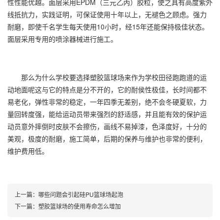
性性能优越。面层采用EPDM（三元乙丙）胶粒，使之具有高度紫外
线抵抗力，实践证明，可保证使用十年以上，无褪色之顾虑。强力
耐磨，即使千名学生每天使用10小时，经15年还能保持极佳状态。
面层采用专用的喷涂器械进行施工。
那么为什么学校要选择
塑胶篮球场
来作为学校田径跑跑道的运
动地面呢这与它的特点是分不开的，它的耐侯性极佳，长时间都不
易老化，弹性非常的稳定，一年四季无差别，绝不会冬硬夏软，力
量回转度强，能给运动员带来强烈的舒适感，并且能有效的保护运
动员意外摔倒时皮肤不会擦伤，画线不易掉漆，色泽度好，十分的
美观，极度的耐磨，施工简单，后期的保养与维护也非常的便利，
维护费用低。
上一篇：
哪些问题会引起硅PU篮球场起泡
下一篇：
塑胶篮球场的使用寿命怎么增加