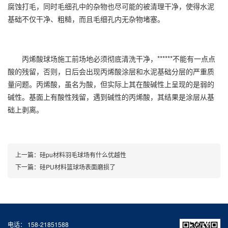
腐蚀打毛，同时毛细孔中的杂物也尽可能的被清理干净，使得水泥
基础不仅干净、粗糙，而且毛细孔内无杂物堵塞。
丙烯酸球场
施工前场地必须彻底清洗干净，******不能有一点点
酸的残留，否则，日后会出现丙烯酸涂层和水泥基础分层的严重质
量问题。丙烯酸，虽名为酸，但实际上其在酸碱性上呈现的是弱的
碱性。基面上有酸性残留，遇到碱性的丙烯酸，其结果是涂层从基
础上剥离。
上一篇：
硅pu材料羽毛球场有什么优越性
下一篇：
硅PU材料篮球场表面磨损了
电话： 158-21851588