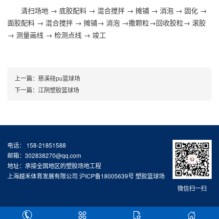
清扫场地 → 底胶配料 → 混合搅拌 → 摊铺 → 消泡 → 固化 →
面胶配料 → 混合搅拌 → 摊铺→ 消泡 →撒颗粒→回收胶粒→ 滚胶
→ 测量画线 → 检测点线 → 竣工
上一篇：
慈溪硅pu篮球场
下一篇：
江阴塑胶篮球场
电话： 158-21851588
邮箱：302838270@qq.com
地址：承接全国地区的塑胶场地工程
上海越禾体育发展有限公司
沪ICP备18005639号
塑胶篮球场
微信扫一扫