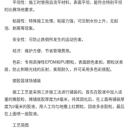
平坦性：施工时使用自流平材料，表面平坦，能符合特别平坦
的比赛场地要求。
粘接性：特殊施工处理，粘接力强，可压制水份上升，无起
泡、剥离等现象。
安全性：可防止跌倒所发生的运动伤害。
经济：维护方便、节省管理费用。
色彩：专用高弹性EPDM和PU颗粒，表面颜色柔和，颗粒状表
层，防止刺眼光线的反射，美观耐久，并可采用多色彩搭配。
塑胶篮球场
铺装
施工工艺是采用三步施工法进行铺装的。首先在胶液中加入适
量的橡胶粒，摊铺底胶厚度为8毫米，待其固化后，在上面再铺装厚
度为2毫米的胶液，用人工均匀地撒上红颗粒，回收多余胶粒，最后
在上面喷一层胶液。
工艺简图