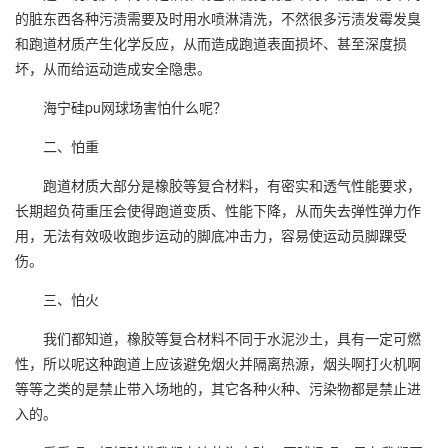
的脏东西各种污渍需要及时用水喷淋清洗，不然很多污渍发霉发臭
和跑道材质产生化学反应，从而造成跑道表面损坏、甚至深度损
坏，从而给运动造成安全隐患。
海宁硅pu网球场害怕什么呢？
二、怕重
跑道材质大部分是橡胶等复合材料，有密实和透气性能要求，
长期超负荷重压会使得跑道变质、性能下降，从而失去弹性弹力作
用，无法有效吸收跑步运动的脚底冲击力，容易使运动员脚踝受
伤。
三、怕火
我们都知道，橡胶等复合材料不同于水泥沙土，具有一定可燃
性，所以呢这种跑道上应该避免烟火并隔离热源，烟头啊打火机啊
等等之类的是禁止带入场地的，其它各种火种、污染物都是禁止进
入的。