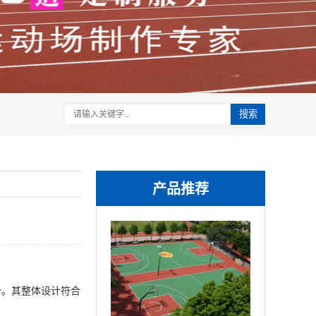
搜索
产品推荐
势。其整体设计符合