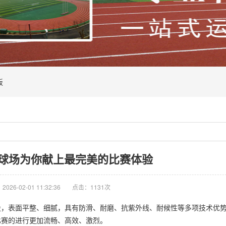
板
球场为你献上最完美的比赛体验
026-02-01 11:32:36
点击：1131次
设，表面平整、细腻，具有防滑、耐磨、抗紫外线、耐候性等多项技术优
比赛的进行更加流畅、高效、激烈。