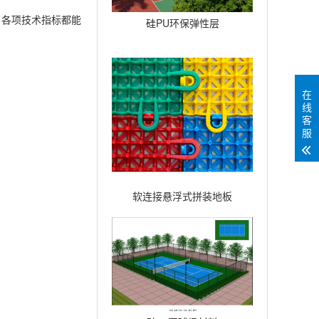
，各项技术指标都能
硅PU环保弹性层
在
线
客
服
软连接悬浮式拼装地板