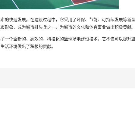
城市的快速发展。在建设过程中，它采用了环保、节能、可持续发展等新
城市形象，成为城市排头兵之一，为城市的文化和体育事业做出积极贡献
一个全新的、高效的、科技化的篮球场地建设技术，它不仅可以提升篮
市生活环境做出了积极的贡献。