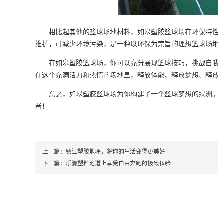
相比起其他的篮球场地材料，如皋塑胶篮球场在环保特性上
维护，可减少环境污染，是一种以环保为宗旨的理想篮球场
在如皋塑胶篮球场，你可以充分展现篮球技巧，挑战自我极
在这个充满活力和热情的场地里，释放体能、释放梦想、释
总之，如皋塑胶篮球场为你构建了一个篮球梦想的绿洲。一
者！
上一篇：
镇江塑胶地坪，将你的生活变得更美好
下一篇：
乐清塑料跑道上享受自由奔跑的极致体验