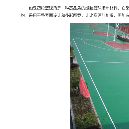
如皋
塑胶篮球场
是一种高品质的塑胶篮球场地材料，它
构，采用平整表面设计和多彩图案，让比赛更加刺激、更加