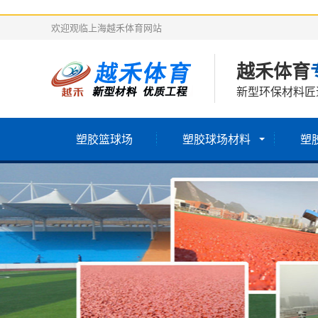
欢迎观临上海越禾体育网站
越禾体育
新型环保材料匠
塑胶篮球场
塑胶球场材料
塑