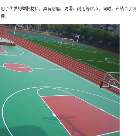
采用了优质的塑胶材料，具有耐磨、防滑、耐用等优点。同时，它结合了
有趣。