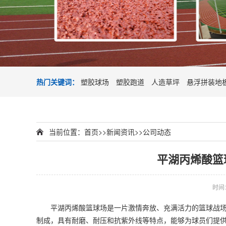
热门关键词：
塑胶球场
塑胶跑道
人造草坪
悬浮拼装地
当前位置：
首页
>>
新闻资讯
>>
公司动态
平湖丙烯酸篮
时间：2
平湖丙烯酸篮球场是一片激情奔放、充满活力的篮球战场，
制成，具有耐磨、耐压和抗紫外线等特点，能够为球员们提