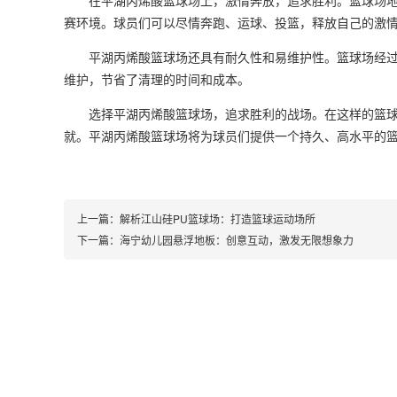
在平湖丙烯酸篮球场上，激情奔放，追求胜利。篮球场地材
赛环境。球员们可以尽情奔跑、运球、投篮，释放自己的激
平湖丙烯酸篮球场还具有耐久性和易维护性。篮球场经过特
维护，节省了清理的时间和成本。
选择平湖丙烯酸篮球场，追求胜利的战场。在这样的篮球场
就。平湖丙烯酸篮球场将为球员们提供一个持久、高水平的
上一篇：
解析江山硅PU篮球场：打造篮球运动场所
下一篇：
海宁幼儿园悬浮地板：创意互动，激发无限想象力