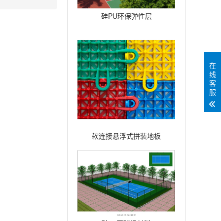
硅PU环保弹性层
在
线
客
服
软连接悬浮式拼装地板