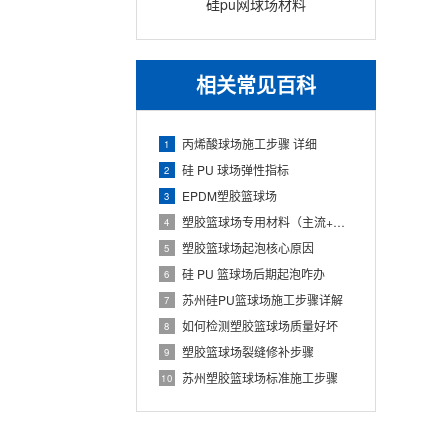
硅pu网球场材料
相关常见百科
丙烯酸球场施工步骤 详细
1
硅 PU 球场弹性指标
2
EPDM塑胶篮球场
3
塑胶篮球场专用材料（主流+配套+标准）
4
塑胶篮球场起泡核心原因
5
硅 PU 篮球场后期起泡咋办
6
苏州硅PU篮球场施工步骤详解
7
如何检测塑胶篮球场质量好坏
8
塑胶篮球场裂缝修补步骤
9
苏州塑胶篮球场标准施工步骤
10