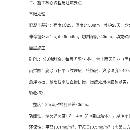
二、施工核心流程与避坑要点
基础处理
混凝土基础：强度≥C25，厚度≥150mm，养护28天，含水率
伸缩缝处理：间距≤6m×6m，切割深度≥50mm，填充硅
面层施工
硅PU：分3遍刮涂，每层间隔4小时，禁止雨天作业（固化
丙烯酸：底涂→补平→纹理层→终饰层，滚涂温度5-40℃
悬浮地板：基础找平后直接拼接，接缝处用橡胶锤敲实
验收标准
平整度：3m直尺检测误差≤3mm。
功能性：球反弹高度1.2-1.4m（2m自由落体），摩擦系数
环保性：甲醛≤0.1mg/m?，TVOC≤0.5mg/m?（需第