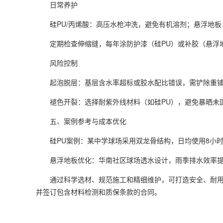
日常养护
硅PU/丙烯酸：高压水枪冲洗，避免有机溶剂；悬浮地板
定期检查伸缩缝，每年涂防护漆（硅PU）或补胶（悬浮
风险控制
起泡脱层：基层含水率超标或胶水配比错误，需铲除重
褪色开裂：选择耐紫外线材料（如硅PU），避免暴晒未
五、案例参考与成本优化
硅PU案例：某中学球场采用双龙骨结构，日均使用8小时，
悬浮地板优化：华南社区球场透水设计，雨季排水效率提升
通过科学选材、规范施工和精细维护，可打造安全、耐用且
并签订包含材料检测和质保条款的合同。