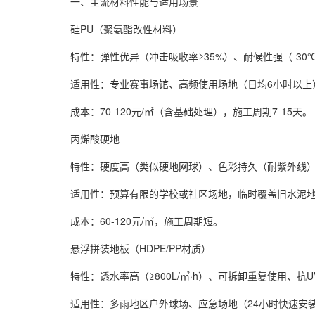
一、主流材料性能与适用场景
硅PU（聚氨酯改性材料）
特性：弹性优异（冲击吸收率≥35%）、耐候性强（-30℃~1
适用性：专业赛事场馆、高频使用场地（日均6小时以上），
成本：70-120元/㎡（含基础处理），施工周期7-15天。
丙烯酸硬地
特性：硬度高（类似硬地网球）、色彩持久（耐紫外线）
适用性：预算有限的学校或社区场地，临时覆盖旧水泥地面
成本：60-120元/㎡，施工周期短。
悬浮拼装地板（HDPE/PP材质）
特性：透水率高（≥800L/㎡·h）、可拆卸重复使用、抗UV
适用性：多雨地区户外球场、应急场地（24小时快速安装