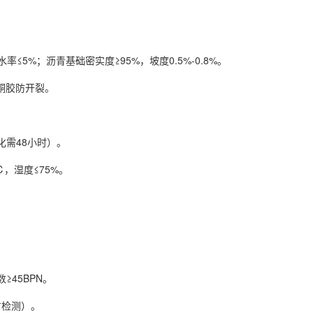
≤5%；沥青基础密实度≥95%，坡度0.5%-0.8%。
酮胶防开裂。
需48小时）。
，湿度≤75%。
。
≥45BPN。
三方检测）。