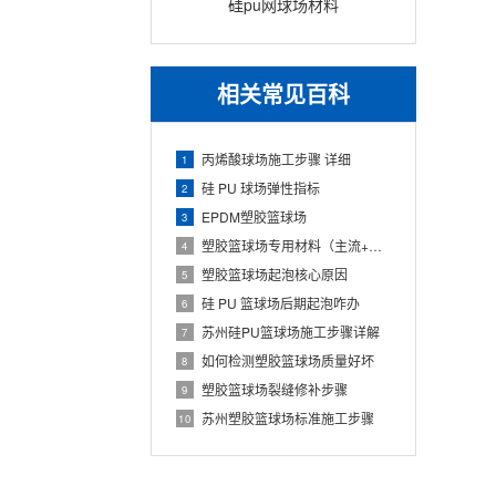
硅pu网球场材料
相关常见百科
丙烯酸球场施工步骤 详细
1
硅 PU 球场弹性指标
2
EPDM塑胶篮球场
3
塑胶篮球场专用材料（主流+配套+标准）
4
塑胶篮球场起泡核心原因
5
硅 PU 篮球场后期起泡咋办
6
苏州硅PU篮球场施工步骤详解
7
如何检测塑胶篮球场质量好坏
8
塑胶篮球场裂缝修补步骤
9
苏州塑胶篮球场标准施工步骤
10