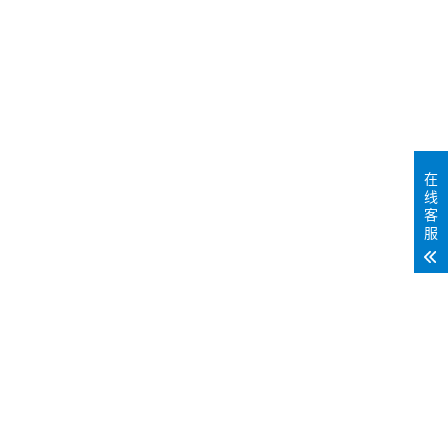
在
线
客
服