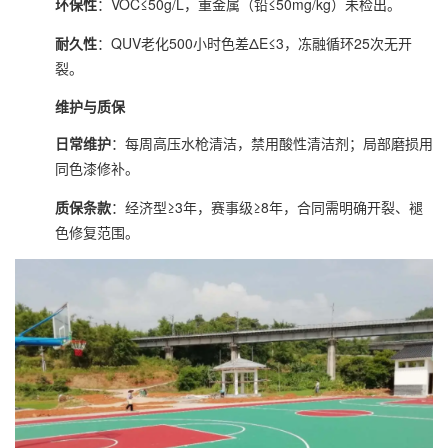
环保性
：VOC≤50g/L，重金属（铅≤50mg/kg）未检出。
耐久性
：QUV老化500小时色差ΔE≤3，冻融循环25次无开
裂。
维护与质保
日常维护
：每周高压水枪清洁，禁用酸性清洁剂；局部磨损用
同色漆修补。
质保条款
：经济型≥3年，赛事级≥8年，合同需明确开裂、褪
色修复范围。