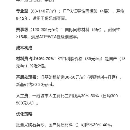
专业型
（83-140元/㎡）：ITF认证弹性丙烯酸（4层），寿命
8-12年，适用于俱乐部赛事。
赛事级
（120-205元/㎡）：国际同款材料（5层），耐候性
≥15年，满足ATP/WTA低级别赛事。
成本构成
材料费占比60%-70%
：进口树脂价格（35元/kg）是国产（18
元/kg）的近2倍。
基层处理费
：旧基础翻新需30-50元/㎡（裂缝修补+打磨），
新基础约20-30元/㎡。
人工费
：一线城市人工费比三四线高30%-50%（日均300-
500元/人）。
优化策略
批量采购石英砂、国产优质材料（）可降本30%-40%。