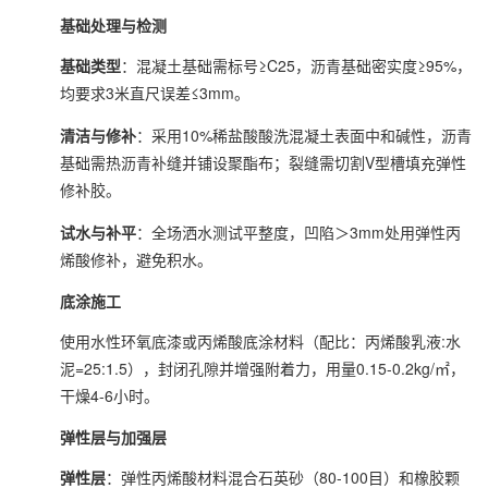
基础处理与检测
基础类型
：混凝土基础需标号≥C25，沥青基础密实度≥95%，
均要求3米直尺误差≤3mm。
清洁与修补
：采用10%稀盐酸酸洗混凝土表面中和碱性，沥青
基础需热沥青补缝并铺设聚酯布；裂缝需切割V型槽填充弹性
修补胶。
试水与补平
：全场洒水测试平整度，凹陷＞3mm处用弹性丙
烯酸修补，避免积水。
底涂施工
使用水性环氧底漆或丙烯酸底涂材料（配比：丙烯酸乳液:水
泥=25:1.5），封闭孔隙并增强附着力，用量0.15-0.2kg/㎡，
干燥4-6小时。
弹性层与加强层
弹性层
：弹性丙烯酸材料混合石英砂（80-100目）和橡胶颗