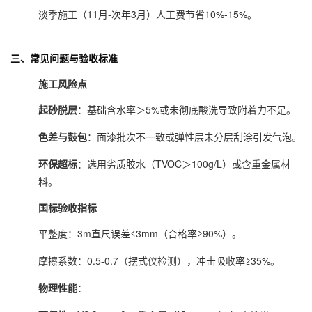
淡季施工（11月-次年3月）人工费节省10%-15%。
三、常见问题与验收标准
施工风险点
起砂脱层
：基础含水率＞5%或未彻底酸洗导致附着力不足。
色差与鼓包
：面漆批次不一致或弹性层未分层刮涂引发气泡。
环保超标
：选用劣质胶水（TVOC＞100g/L）或含重金属材
料。
国标验收指标
平整度：3m直尺误差≤3mm（合格率≥90%）。
摩擦系数：0.5-0.7（摆式仪检测），冲击吸收率≥35%。
物理性能
：