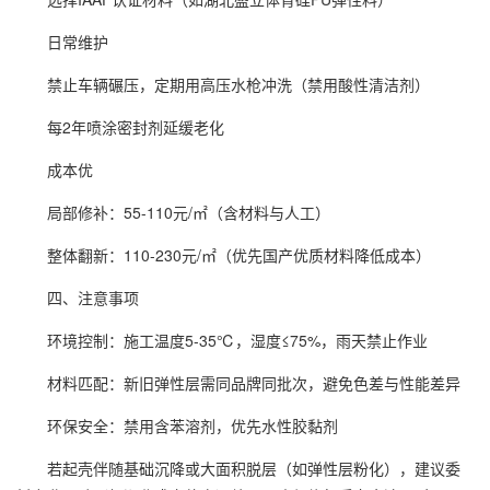
日常维护
禁止车辆碾压，定期用高压水枪冲洗（禁用酸性清洁剂）
每2年喷涂密封剂延缓老化
成本优
局部修补：55-110元/㎡（含材料与人工）
整体翻新：110-230元/㎡（优先国产优质材料降低成本）
四、注意事项
环境控制：施工温度5-35℃，湿度≤75%，雨天禁止作业
材料匹配：新旧弹性层需同品牌同批次，避免色差与性能差异
环保安全：禁用含苯溶剂，优先水性胶黏剂
若起壳伴随基础沉降或大面积脱层（如弹性层粉化），建议委