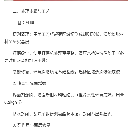
二、处理步骤与工艺
1. 基面处理
切割清理：用美工刀将起壳区域切割成规则形状，清除松脱材
料至坚实基层
打磨吸尘：使用打磨机处理至平整，高压水枪冲洗后晾干（必
要时用热风机加速干燥）
裂缝修复：环氧树脂填充基础裂缝，起砂区域涂刷渗透底漆
2. 底涂与界面增强
界面剂涂刷：增强新旧材料粘结力（推荐水性环氧底涂，用量
0.2kg/㎡）
防水封闭：刮涂单组份聚氨酯防水层，封闭基层毛细孔
3. 弹性层与面层修复