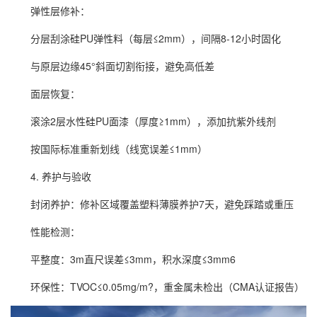
弹性层修补：
分层刮涂硅PU弹性料（每层≤2mm），间隔8-12小时固化
与原层边缘45°斜面切割衔接，避免高低差
面层恢复：
滚涂2层水性硅PU面漆（厚度≥1mm），添加抗紫外线剂
按国际标准重新划线（线宽误差≤1mm）
4. 养护与验收
封闭养护：修补区域覆盖塑料薄膜养护7天，避免踩踏或重压
性能检测：
平整度：3m直尺误差≤3mm，积水深度≤3mm6
环保性：TVOC≤0.05mg/m?，重金属未检出（CMA认证报告）