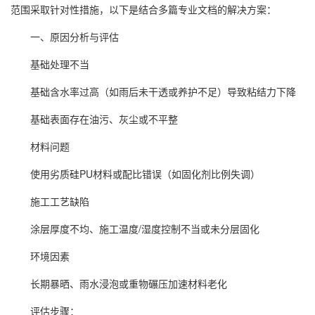
范围采取针对性措施，以下是结合多篇专业文档的解决方案：
一、原因分析与评估
基础处理不当
基础含水率过高（如雨后未干透或养护不足）导致粘结力下降
基础表面存在油污、灰尘或不平整
材料问题
使用劣质硅PU材料或配比错误（如固化剂比例失调）
施工工艺缺陷
涂层厚度不均、施工温度/湿度控制不当或未分层固化
环境因素
长期暴晒、雨水浸泡或重物碾压加速材料老化
评估步骤：