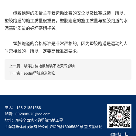
塑胶跑道的质量关乎着运动比赛的安全以及比赛成绩，所以，
塑胶跑道的施工质量很重要。塑胶跑道的施工质量与塑胶跑道的水
泥基础质量的好坏密切相关。
塑胶跑道的合格标准是非常严格的，因为塑胶跑道是运动的人
时常接触的，所以一定要高标准高要求。
上一篇：
悬浮拼装地板铺装不收天气影响
下一篇：
epdm塑胶跑道颗粒
电话： 158-21851588
邮箱：302838270@qq.com
地址：承接全国地区的塑胶场地工程
上海越禾体育发展有限公司
沪ICP备18005639号
塑胶篮球场
微信扫一扫