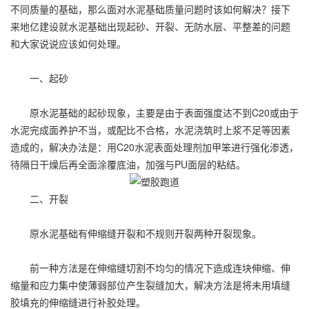
不同质量的基础，那么面对水泥基础质量问题时该如何解决？接下
来地亿建设就水泥基础出现起砂、开裂、无防水层、平整差的问题
和大家说说应该如何处理。
一、起砂
原水泥基础的起砂现象，主要是由于表面强度达不到C20或由于
水泥完成面养护不当，或配比不合格，水泥浇筑时上浆不足等因素
造成的，解决办法是：用C20水泥表面处理剂加甲笨进行强化渗透，
待隔日干燥后再全面涂覆底油，加强与PU面层的粘结。
二、开裂
原水泥基础有伸缩缝开裂和不规则开裂两种开裂现象。
前一种方法是在伸缩缝切割不均匀的情况下造成连块伸缩、伸
缩量和应力集中使薄弱部位产生裂缝加大，解决方法是将未用填缝
胶填充的伸缩缝进行补胶处理。