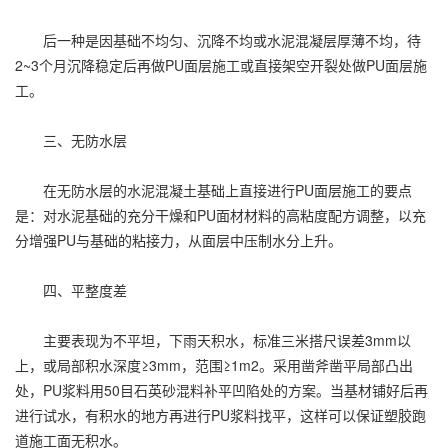
后一种是因基础不均匀、沉降不均或水泥混凝层厚薄不均，待
2~3个月沉降稳定后再做PU面层施工或直接架空开裂处做PU面层施
工。
三、无防水层
在无防水层的水泥混凝土基础上直接进行PU面层施工的要点
是：对水泥基础的充分干燥和PU面材材料的高粘度配方调整，以充
分增强PU与基础的粘接力，从面层中压制水分上升。
四、平整度差
主要表现为不平坦，下雨天积水，标准三米搭尺误差3mm以
上，或局部积水深度≥3mm，范围≥1m2。采用凿斧凿平局部凸出
处，PU浆料用50目石英砂混料补平凹陷处的方案。当基材铺好后再
进行试水，有积水的地方再进行PU浆料找平，这样可以保证塑胶跑
道施工面无积水。