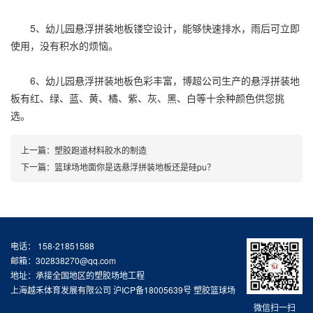
5、幼儿园悬浮拼装地板镂空设计，能够快速排水，雨后可立即
使用，没有积水的烦恼。
6、幼儿园悬浮拼装地板色彩丰富，博超公司生产的悬浮拼装地
板有红、绿、蓝、黄、橘、紫、灰、黑、白等十余种颜色供您挑
选。
上一篇：
塑胶跑道材料胶水的制造
下一篇：
篮球场地面你是选悬浮拼装地板还是硅pu？
电话： 158-21851588
邮箱：302838270@qq.com
地址：承接全国地区的塑胶场地工程
上海越禾体育发展有限公司
沪ICP备18005639号
塑胶篮球场
微信扫一扫