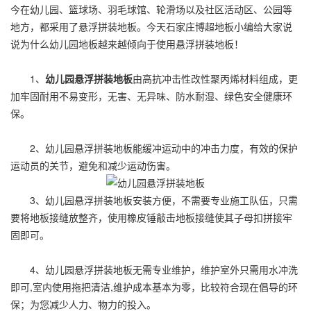
今在幼儿园、篮球场、羽毛球馆、轮滑场以及社区活动区、公园等
地方，都采用了悬浮拼装地板。今天石家庄博超地板小编给大家说
说为什么幼儿园地板越来越倾向于使用悬浮拼装地板！
1、
幼儿园悬浮拼装地板
由高抗冲击性改性聚丙烯材料组成，更
加牢固耐用不易变形，无害、无异味、防水耐湿、绿色安全健康环
保。
2、幼儿园悬浮拼装地板能缓冲运动中的冲击力度，有效的保护
运动员的关节，避免和减少运动伤害。
3、幼儿园悬浮拼装地板安装方便，不需要专业施工队伍，只需
要将地板接缝放整齐，使用橡皮锤敲击地板接缝使其子母扣拼接牢
固即可。
4、幼儿园悬浮拼装地板无需专业维护，维护室外只需用水冲洗
即可,室内使用拖把清洁,维护成本基本为零，比较符合现在倡导的环
保；为您减少人力、物力的投入。