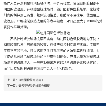
操作人员在涂刮塑料地板粘剂时，手势有轻重，使涂刮的胶粘剂有
明显的波浪形。在张贴塑胶球场时，幼儿园彩色塑胶场地厂家胶粘
剂内的稀释剂已蒸发，胶体流动性差，张贴时不易抹平，使面层呈
波浪形。严格控制张贴底层的外表平坦度，对凹凸度大于±2mm的外
表要作平坦处理。
严格控制塑胶球场底层密实度：幼儿园彩色塑胶场地为了防止
铺设胶面后发生局部起泡脱壳，应该严格控制底层密实度。底层密
实度不够的当地，可以选用钻头打孔灌胶的方法对其进行加固。为
了使幼儿园彩色塑胶场地的平坦度得到确保，应该尽量将将塑胶球
场跑道的跨度增大，一般在3.66米左右的场所跨度是比较适宜的，
而非比赛场所的跨度则应该符合大于4米的规范。
上一篇：
预制型橡胶跑道施工
下一篇：
透气型塑胶跑道颜色调整