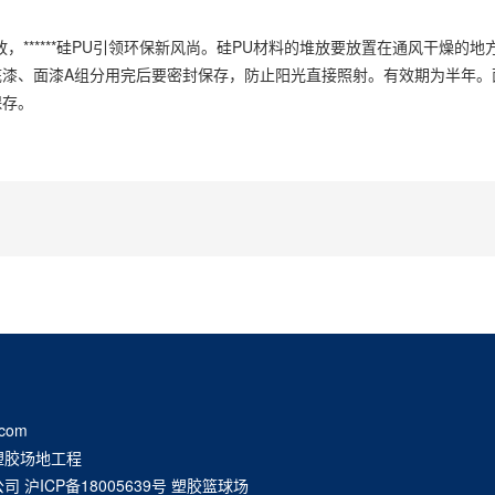
*****硅PU引领环保新风尚。硅PU材料的堆放要放置在通风干燥的地
漆、面漆A组分用完后要密封保存，防止阳光直接照射。有效期为半年。
保存。
com
塑胶场地工程
公司
沪ICP备18005639号
塑胶篮球场