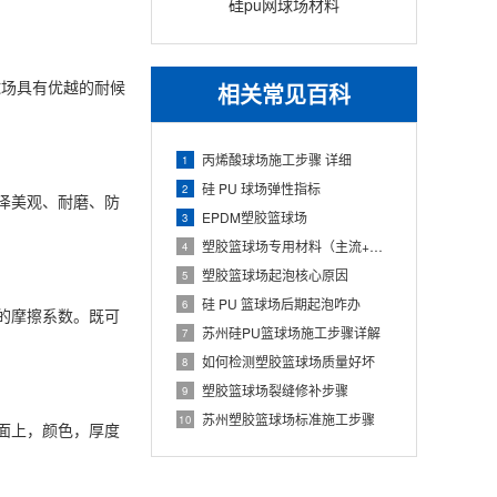
硅pu网球场材料
场具有优越的耐候
相关常见百科
丙烯酸球场施工步骤 详细
1
硅 PU 球场弹性指标
2
泽美观、耐磨、防
EPDM塑胶篮球场
3
塑胶篮球场专用材料（主流+配套+标准）
4
塑胶篮球场起泡核心原因
5
硅 PU 篮球场后期起泡咋办
6
的摩擦系数。既可
苏州硅PU篮球场施工步骤详解
7
如何检测塑胶篮球场质量好坏
8
塑胶篮球场裂缝修补步骤
9
苏州塑胶篮球场标准施工步骤
10
面上，颜色，厚度