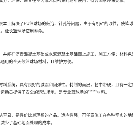
分，环保、适宜在室内或人员密集的场所使用，符合国家环保要求。
本上解决了PU篮球场的鼓泡、针孔等问题，由于有机硅的改性，使篮球
象，延长篮球场使用寿命。
并能在沥青混凝土基础或水泥混凝土基础面上施工，施工方便；材料色
北通用的全天候篮球场材料，且维护方便。
料系统，具有良好的减震和回弹性。特制的面层，韧中带硬，且有一定
动员提供了安全的运动场地，是专业篮球场的******材料。
容易，是性价比最理想的产品。适应性强，可任意施工在各种坚实的地
大减少了基础地面处理的成本。