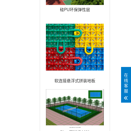
硅PU环保弹性层
在
线
软连接悬浮式拼装地板
客
服