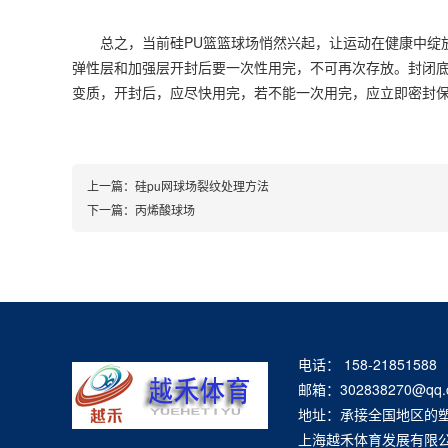
总之，当前硅PU篮篮球场悄然兴起，让运动在健康中绽放，*
弹性层和加强层开封后要一次性用完，不可再次存放。封闭底
变质，开封后，应尽快用完，若不能一次用完，应立即密封
上一篇：
硅pu网球场裂纹处理方法
下一篇：
丙烯酸球场
电话： 158-21851588
邮箱：302838270@qq.
地址：承接全国地区的
上海越禾体育发展有限