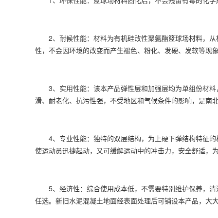
1、环保性能：篮球场材料固化后，不会残留有毒的化学成
2、耐候性能：材料为有机硅改性聚氨酯篮球场材料，从根
性，不会因环境的改变而产生褪色、粉化、发硬、发软等现
3、实用性能：该本产品弹性层和加强层均为单组份材料，
滑、耐老化、抗污性强，不受地区和气候条件的影响，是南
4、专业性能：独特的双层结构，为上硬下弹结构特征的材
使运动员迅捷起动，又可缓解运动中的冲击力，安全舒适，为运
5、经济性：综合使用成本低，不需要特别维护保养，清洁
任选。新旧水泥混凝土地面经表面处理后可铺设本产品，大