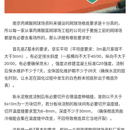
南京丙烯酸网球场资料来铺设的网球场根底要求是十分高的，
所以每一家从事丙烯酸篮网球场工程的公司对于要施工前的网球场
都是有必要去看场所的，那么详细有哪些要求呢！
首先是Z基本的要求，坚实平坦（平坦度要求：3m直尺差错不
大于3mm），有必定排水斜度（一般横向不大于40/00，纵向不大于
20/00，有必要确保泄水），强度达修建混凝土标准C25强度，浇制
后保水维护不少于7天，全体固化维护期不少于28天（确保水泥的固
化时刻，让水泥在固化过程中发生的白色粉末彻底析出于根底外
表）。
新水泥根底浇制后有必要切开合理温度伸缩缝，准则以不大于
6x10m为一方块切开，若分板块浇制的板块间有必要切开温度缝，
切开温度缝要求宽为6~8mm，深度不少于30mm，（确保根底热胀
冷缩能会集在温度缝中改变，不回导致根底其它当地开裂）。
这些是一些Z基本的要求，假如一个用丙烯酸网球场资料厂家来