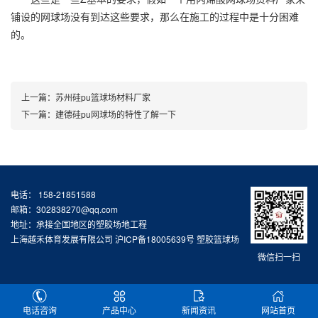
铺设的网球场没有到达这些要求，那么在施工的过程中是十分困难
的。
上一篇：
苏州硅pu篮球场材料厂家
下一篇：
建德硅pu网球场的特性了解一下
电话： 158-21851588
邮箱：302838270@qq.com
地址：承接全国地区的塑胶场地工程
上海越禾体育发展有限公司
沪ICP备18005639号
塑胶篮球场
微信扫一扫
电话咨询
产品中心
新闻资讯
网站首页