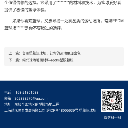
个值得信赖的选择。它采用了*********的材料和技术，为篮球爱好者
提供了极佳的篮球体验。
如果你喜欢篮球，又想寻找一处高品质的运动场所，常熟EPDM
篮球场******是你不容错过的选择。
上一篇：
台州塑胶篮球场，让你的运动更加出色
下一篇：
绍兴球场地面材料-epdm塑胶颗粒
电话： 158-21851588
邮箱：302838270@qq.com
地址：承接全国地区的塑胶场地工程
上海越禾体育发展有限公司
沪ICP备18005639号
塑胶篮球场
微信扫一扫