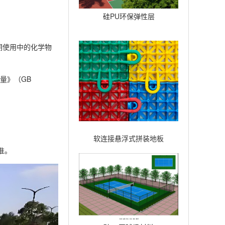
硅PU环保弹性层
期使用中的化学物
量》（GB
软连接悬浮式拼装地板
准。