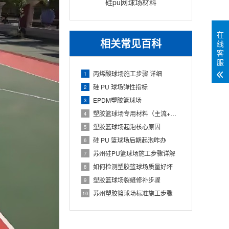
硅pu网球场材料
在
相关常见百科
线
客
服
丙烯酸球场施工步骤 详细
1
硅 PU 球场弹性指标
2
EPDM塑胶篮球场
3
塑胶篮球场专用材料（主流+配套+标准）
4
塑胶篮球场起泡核心原因
5
硅 PU 篮球场后期起泡咋办
6
苏州硅PU篮球场施工步骤详解
7
如何检测塑胶篮球场质量好坏
8
塑胶篮球场裂缝修补步骤
9
苏州塑胶篮球场标准施工步骤
10