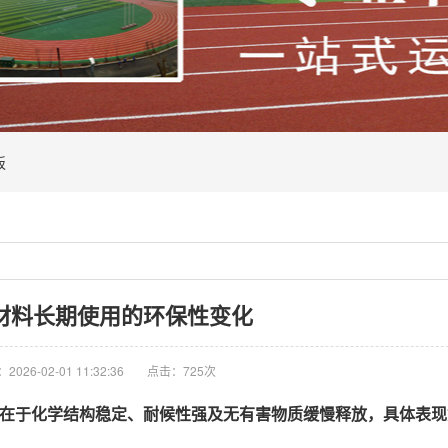
板
材料长期使用的环保性变化
026-02-01 11:32:36
点击：725次
在于
化学结构稳定、耐候性强
及
无有害物质缓慢释放
，具体表现