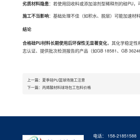
劣质材料隐患
：若使用回收料或添加溶剂型稀释剂的硅PU，
施工不当影响
：基础处理不佳（如积水、脱层）可能加速材
结论
合格硅PU材料长期使用后环保性无显著变化
，其化学稳定性
志认证、提供批次检测报告的产品（如GB 18581、GB 362
上一篇：
夏季硅PU篮球场施工注意
下一篇：
丙烯酸材料球场包工包料价格
电话： 158-21851588