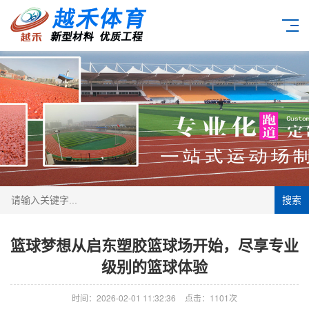
搜索
篮球梦想从启东塑胶篮球场开始，尽享专业
级别的篮球体验
时间：2026-02-01 11:32:36
点击：1101次