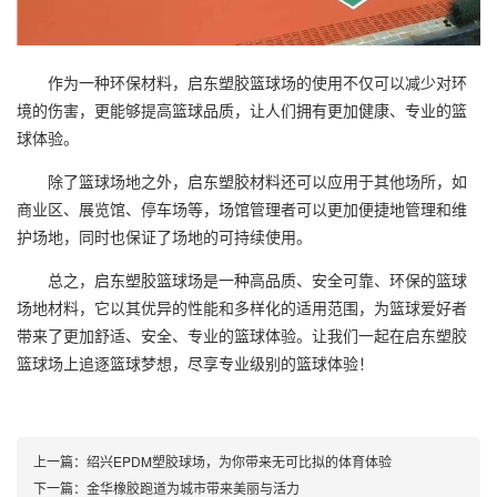
作为一种环保材料，启东
塑胶篮球场
的使用不仅可以减少对环
境的伤害，更能够提高篮球品质，让人们拥有更加健康、专业的篮
球体验。
除了篮球场地之外，启东塑胶材料还可以应用于其他场所，如
商业区、展览馆、停车场等，场馆管理者可以更加便捷地管理和维
护场地，同时也保证了场地的可持续使用。
总之，启东塑胶篮球场是一种高品质、安全可靠、环保的篮球
场地材料，它以其优异的性能和多样化的适用范围，为篮球爱好者
带来了更加舒适、安全、专业的篮球体验。让我们一起在启东塑胶
篮球场上追逐篮球梦想，尽享专业级别的篮球体验！
上一篇：
绍兴EPDM塑胶球场，为你带来无可比拟的体育体验
下一篇：
金华橡胶跑道为城市带来美丽与活力