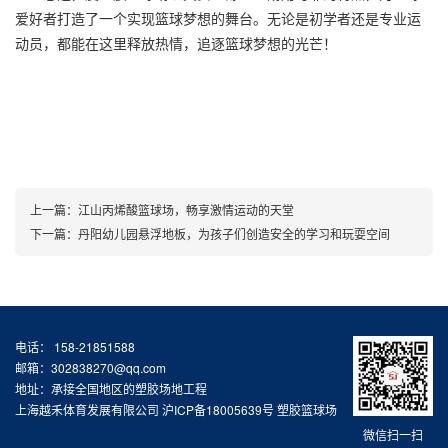
爱好者打造了一个实现篮球梦想的舞台。无论是初学者还是专业运
动员，都能在这里释放热情，追逐篮球梦想的光芒！
上一篇：
江山丙烯酸篮球场，畅享激情运动的天堂
下一篇：
丹阳幼儿园悬浮地板，为孩子们创造安全的学习和玩耍空间
电话： 158-21851588
邮箱：302838270@qq.com
地址：承接全国地区的塑胶场地工程
上海越禾体育发展有限公司
沪ICP备18005639号
塑胶篮球场
微信扫一扫