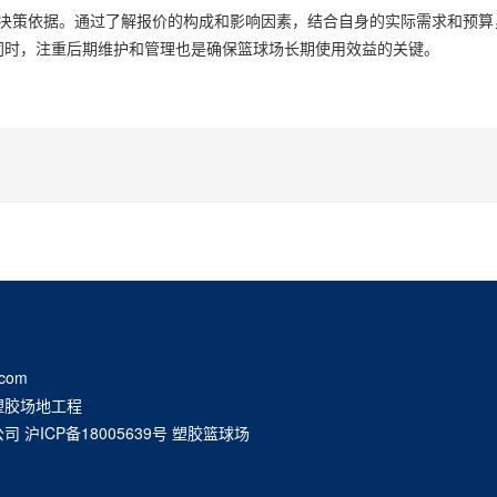
决策依据。通过了解报价的构成和影响因素，结合自身的实际需求和预算
化。同时，注重后期维护和管理也是确保篮球场长期使用效益的关键。
com
塑胶场地工程
公司
沪ICP备18005639号
塑胶篮球场