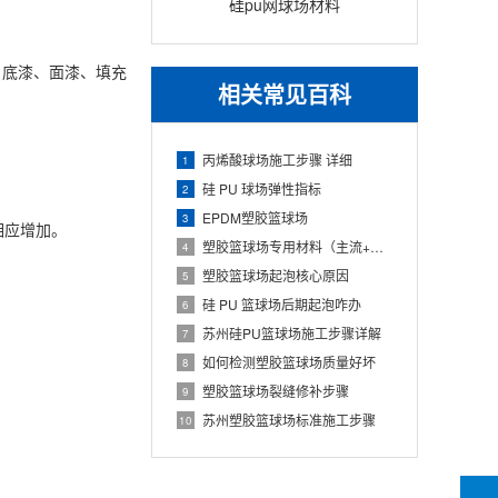
硅pu网球场材料
、底漆、面漆、填充
相关常见百科
丙烯酸球场施工步骤 详细
1
硅 PU 球场弹性指标
2
EPDM塑胶篮球场
3
相应增加。
塑胶篮球场专用材料（主流+配套+标准）
4
塑胶篮球场起泡核心原因
5
硅 PU 篮球场后期起泡咋办
6
苏州硅PU篮球场施工步骤详解
7
如何检测塑胶篮球场质量好坏
8
塑胶篮球场裂缝修补步骤
9
苏州塑胶篮球场标准施工步骤
10