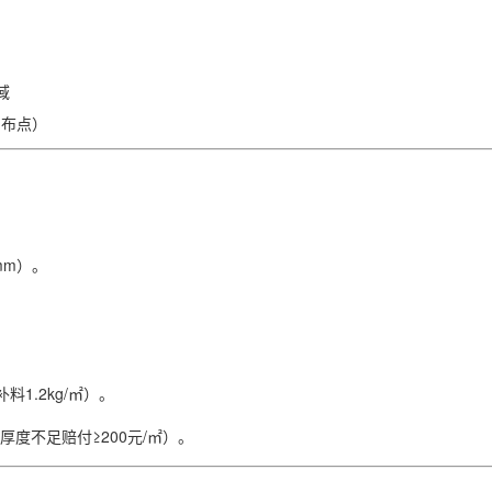
域
m布点）
mm）。
1.2kg/㎡）。
度不足赔付≥200元/㎡）。