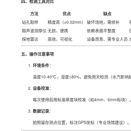
四、检测工具对比
方法
优点
缺点
钻孔取样
精度高（±0.02mm）
破坏场地，需修补
超声波测厚仪
无损、便携
依赖表面平整度
探地雷达
高效、可视化
设备昂贵、需专业人员
五、操作注意事项
环境条件
：
温度10-40℃，湿度≤80%，避免雨天检测（水汽影
设备校准
：
每次使用前用标准厚度块校准（如4mm、6mm标块）
数据记录
：
拍照留存测点位置，标注GPS坐标（专业场馆建议）