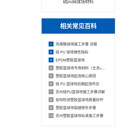
硅pu网球场材料
相关常见百科
丙烯酸球场施工步骤 详细
1
硅 PU 球场弹性指标
2
EPDM塑胶篮球场
3
塑胶篮球场专用材料（主流+配套+标准）
4
塑胶篮球场起泡核心原因
5
硅 PU 篮球场后期起泡咋办
6
苏州硅PU篮球场施工步骤详解
7
如何检测塑胶篮球场质量好坏
8
塑胶篮球场裂缝修补步骤
9
苏州塑胶篮球场标准施工步骤
10