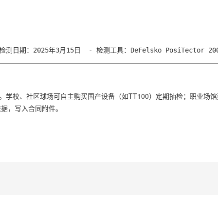
测日期：2025年3月15日  - 检测工具：DeFelsko PosiTector 
合方案。学校、社区球场可自主购买国产设备（如TT100）定期抽检；职业场
依据，写入合同附件。