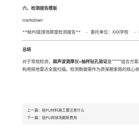
六、检测报告模板
markdown
**硅PU篮球场厚度检测报告**  - 委托单位：XXX学校  - 检
总结
对于常规检测，
超声波测厚仪+抽样钻孔验证
是******组
构用探地雷达全面扫描。检测数据需作为质保期索赔的核心
上一篇：
硅PU材料施工要注意什么
下一篇：
硅PU网球场翻新费用