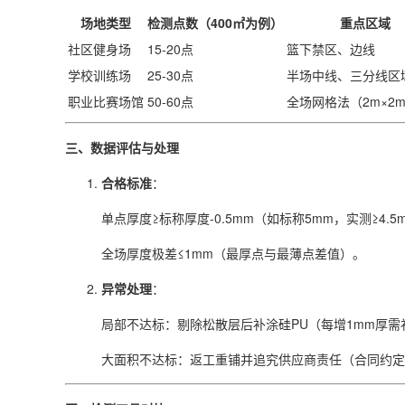
场地类型
检测点数（400㎡为例）
重点区域
社区健身场
15-20点
篮下禁区、边线
学校训练场
25-30点
半场中线、三分线区
职业比赛场馆
50-60点
全场网格法（2m×2
三、数据评估与处理
合格标准
：
单点厚度≥标称厚度-0.5mm（如标称5mm，实测≥4.5
全场厚度极差≤1mm（最厚点与最薄点差值）。
异常处理
：
局部不达标：剔除松散层后补涂硅PU（每增1mm厚需补料
大面积不达标：返工重铺并追究供应商责任（合同约定厚