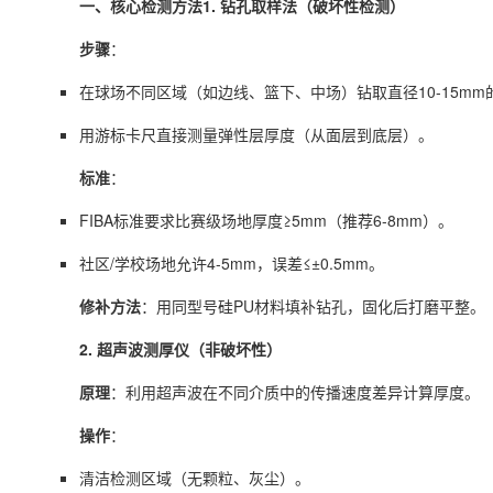
一、核心检测方法1. 钻孔取样法（破坏性检测）
步骤
：
在球场不同区域（如边线、篮下、中场）钻取直径10-15m
用游标卡尺直接测量弹性层厚度（从面层到底层）。
标准
：
FIBA标准要求比赛级场地厚度≥5mm（推荐6-8mm）。
社区/学校场地允许4-5mm，误差≤±0.5mm。
修补方法
：用同型号硅PU材料填补钻孔，固化后打磨平整。
2. 超声波测厚仪（非破坏性）
原理
：利用超声波在不同介质中的传播速度差异计算厚度。
操作
：
清洁检测区域（无颗粒、灰尘）。