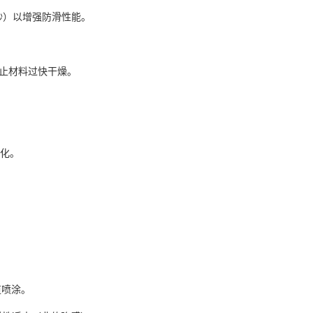
无砂）以增强防滑性能。
止材料过快干燥。
固化。
道喷涂。