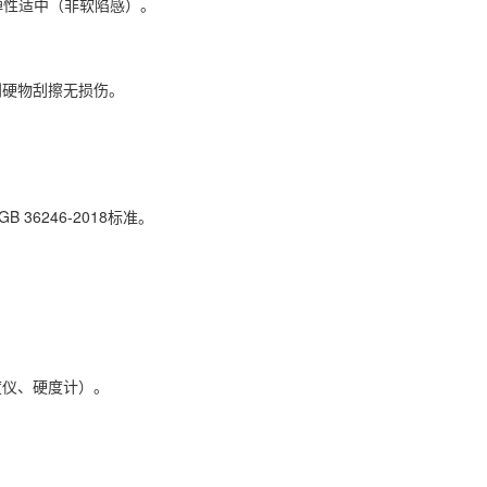
弹性适中（非软陷感）。
硬物刮擦无损伤。
。
6246-2018标准。
仪、硬度计）。