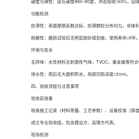
硬度与弹性：邵氏硬度A60~80度，冲击吸收≥63%，回
功能检测
防滑性：表面摩擦系数达标，防滑颗粒分布均匀，非锋利
耐磨性：磨损试验后无明显脱砂或划痕，使用寿命≥8年
环保与安全
无异味：水性材料无刺激性气味，TVOC、重金属等符合GB 3
排水性：雨后无大面积积水，局部凹陷深度≤2mm。
四、验收流程与注意事项
验收前准备
核查施工记录（材料用量、工艺参数）、设备校准（厚度
成立专业验收组，包含建设方、监理方代表。
现场检测