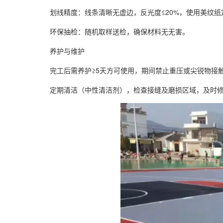
划线精度：线条清晰无虚边，反光度≤20%，使用美纹纸定位
环保抽检：随机取样送检，确保材料无无害。
养护与维护
完工后需养护≥5天方可使用，期间禁止重压或尖锐物接
定期清洁（中性清洁剂），检查接缝及磨损区域，及时修