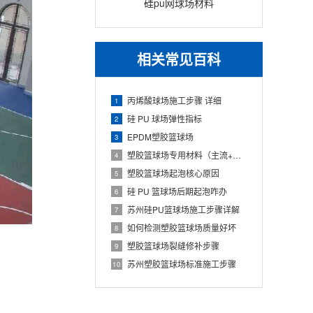
硅pu网球场材料
相关常见百科
丙烯酸球场施工步骤 详细
1
硅 PU 球场弹性指标
2
EPDM塑胶篮球场
3
塑胶篮球场专用材料（主流+配套+标准）
4
塑胶篮球场起泡核心原因
5
硅 PU 篮球场后期起泡咋办
6
苏州硅PU篮球场施工步骤详解
7
如何检测塑胶篮球场质量好坏
8
塑胶篮球场裂缝修补步骤
9
苏州塑胶篮球场标准施工步骤
10