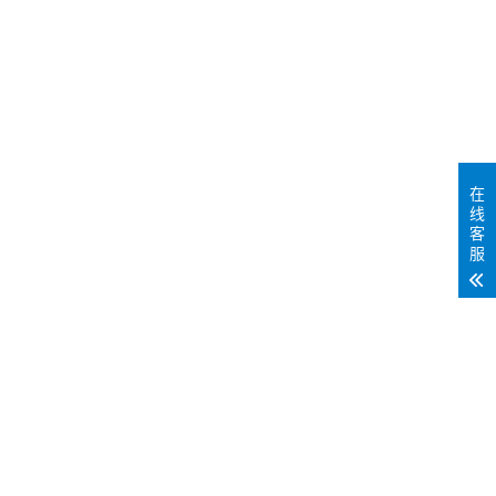
在
线
客
服