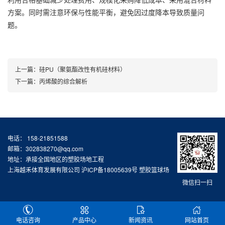
方案。同时需注意环保与性能平衡，避免因过度降本导致质量问
题。
上一篇：
硅PU（聚氨酯改性有机硅材料）
下一篇：
丙烯酸的综合解析
电话： 158-21851588
邮箱：302838270@qq.com
地址：承接全国地区的塑胶场地工程
上海越禾体育发展有限公司
沪ICP备18005639号
塑胶篮球场
微信扫一扫
电话咨询
产品中心
新闻资讯
网站首页