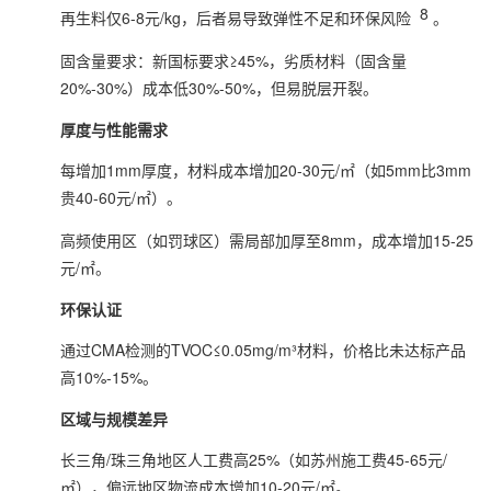
8
再生料仅6-8元/kg，后者易导致弹性不足和环保风险
。
固含量要求：新国标要求≥45%，劣质材料（固含量
20%-30%）成本低30%-50%，但易脱层开裂。
厚度与性能需求
每增加1mm厚度，材料成本增加20-30元/㎡（如5mm比3mm
贵40-60元/㎡）。
高频使用区（如罚球区）需局部加厚至8mm，成本增加15-25
元/㎡。
环保认证
通过CMA检测的TVOC≤0.05mg/m³材料，价格比未达标产品
高10%-15%。
区域与规模差异
长三角/珠三角地区人工费高25%（如苏州施工费45-65元/
㎡），偏远地区物流成本增加10-20元/㎡。