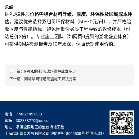
总结
硅PU弹性层价格需综合
材料等级、厚度、环保性及区域成本
评
估。建议优先选择双组份环保材料（50-70元/㎡），并严格验
收厚度与性能指标，避免因低价劣质工程导致的返修成本（可
达总价3倍）。专业施工团队（如网页6提到的湖北盛立体育）
可提供CMA检测报告及10年质保，保障长期使用价值。
上一篇：
EPDM颗粒篮球场维护成本多少
下一篇：
丙烯酸网球场高温施工解决方案
电话： 158-21851588
邮箱：302838270@qq.com
地址：承接全国地区的塑胶场地工程
上海越禾体育发展有限公司
沪ICP备18005639号
塑胶篮球场