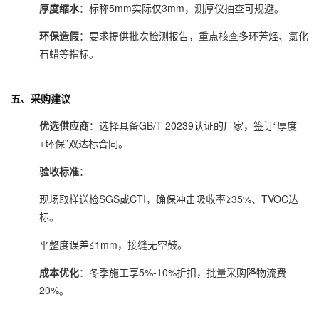
厚度缩水
：标称5mm实际仅3mm，测厚仪抽查可规避。
环保造假
：要求提供批次检测报告，重点核查多环芳烃、氯化
石蜡等指标。
五、
采购建议
优选供应商
：选择具备GB/T 20239认证的厂家，签订“厚度
+环保”双达标合同。
验收标准
：
现场取样送检SGS或CTI，确保冲击吸收率≥35%、TVOC达
标。
平整度误差≤1mm，接缝无空鼓。
成本优化
：冬季施工享5%-10%折扣，批量采购降物流费
20%。