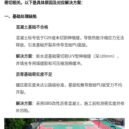
密切相关。以下是具体原因及对应解决方案：
一、基础处理缺陷
混凝土基础不合格
混凝土标号低于C25或未切割伸缩缝，导致热胀冷缩应力无法
释放，引发基础开裂并传导至硅PU面层。
解决方案
：新水泥基础需切割U/V型伸缩缝（深≥20mm），
并填充专用填缝胶和可压缩泡棉缓冲。
沥青基础密实度不足
碾压密实度未达公路级标准，基层松散导致硅PU层受力不均
开裂。
解决方案
：采用SBS改性沥青混凝土，施工前检测密实度并修
补凹陷。