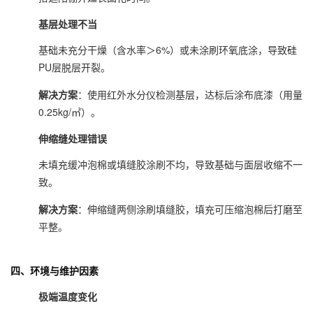
基层处理不当
基础未充分干燥（含水率＞6%）或未涂刷环氧底涂，导致硅
PU层脱层开裂。
解决方案
：使用红外水分仪检测基层，达标后涂布底漆（用量
0.25kg/㎡）。
伸缩缝处理错误
未填充缓冲泡棉或填缝胶涂刷不均，导致基础与面层收缩不一
致。
解决方案
：伸缩缝两侧涂刷填缝胶，填充可压缩泡棉后打磨至
平整。
四、环境与维护因素
极端温度变化