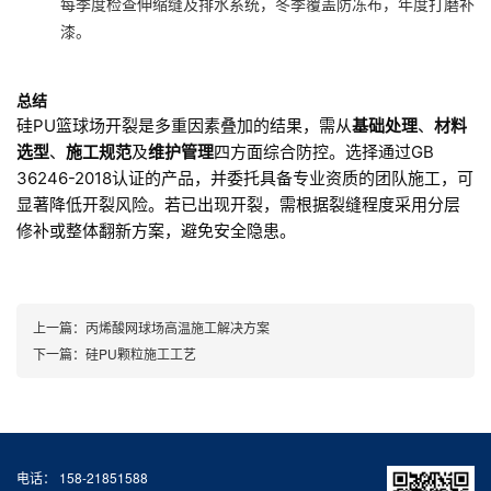
每季度检查伸缩缝及排水系统，冬季覆盖防冻布，年度打磨补
漆。
总结
硅PU篮球场开裂是多重因素叠加的结果，需从
基础处理
、
材料
选型
、
施工规范
及
维护管理
四方面综合防控。选择通过GB
36246-2018认证的产品，并委托具备专业资质的团队施工，可
显著降低开裂风险。若已出现开裂，需根据裂缝程度采用分层
修补或整体翻新方案，避免安全隐患。
上一篇：
丙烯酸网球场高温施工解决方案
下一篇：
硅PU颗粒施工工艺
电话： 158-21851588