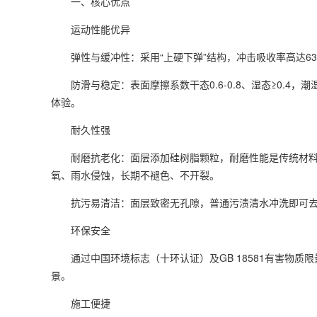
一、核心优点
运动性能优异
弹性与缓冲性：采用“上硬下弹”结构，冲击吸收率高达6
防滑与稳定：表面摩擦系数干态0.6-0.8、湿态≥0.4，
体验。
耐久性强
耐磨抗老化：面层添加硅树脂颗粒，耐磨性能是传统材料的2-
氧、雨水侵蚀，长期不褪色、不开裂。
抗污易清洁：面层致密无孔隙，普通污渍清水冲洗即可去
环保安全
通过中国环境标志（十环认证）及GB 18581有害物质限量标
景。
施工便捷