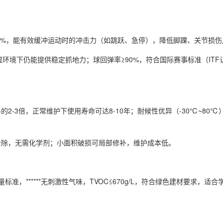
3%，能有效缓冲运动时的冲击力（如跳跃、急停），降低脚踝、关节损伤
潮湿环境下仍能提供稳定抓地力；球回弹率≥90%，符合国际赛事标准（IT
3倍，正常维护下使用寿命可达8-10年；耐候性优异（-30℃~80℃
除，无需化学剂；小面积破损可局部修补，维护成本低。
准，******无刺激性气味，TVOC≤670g/L，符合绿色建材要求，适