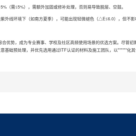
%（需≤5%），需额外加固或修补处理，否则易导致脱层、空鼓。
线环境下（如南方夏季），可能出现轻微褪色（△E≤6.0），但不影
合优势，成为专业赛事、学校及社区高频使用场景的优选方案。尽管初
础预处理，并优先选用通过ITF认证的材料及施工团队，以******化