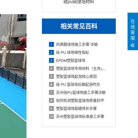
硅pu网球场材料
在
相关常见百科
线
客
服
丙烯酸球场施工步骤 详细
1
硅 PU 球场弹性指标
2
EPDM塑胶篮球场
3
塑胶篮球场专用材料（主流+配套+标准）
4
塑胶篮球场起泡核心原因
5
硅 PU 篮球场后期起泡咋办
6
苏州硅PU篮球场施工步骤详解
7
如何检测塑胶篮球场质量好坏
8
塑胶篮球场裂缝修补步骤
9
苏州塑胶篮球场标准施工步骤
10