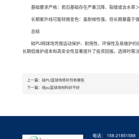
基础要求严格：若旧基础存在严重沉降、裂缝或含水率＞5
长期紫外线可能轻微变色：虽耐候性强，但长期暴露于强紫外
总结
硅PU网球场凭借运动保护、耐用性、环保性及易维护的综
长期低维护成本和高安全性显著提升了投资回报。选择时需注意基
上一篇：
硅PU篮球场修补剂有哪些
下一篇：
硅pu篮球场材料好不好
电话： 158-21851588