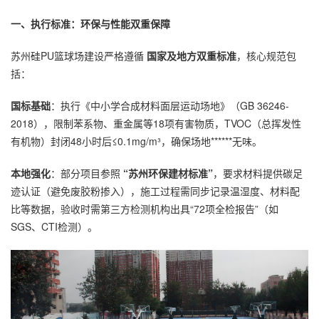
一、执行标准：环保与性能双重保障
苏州硅PU篮球场建设严格遵循
国家及地方双重标准
，核心规范包
括：
国标基础
：执行《中小学合成材料面层运动场地》（GB 36246-
2018），限制苯系物、重金属等18项有害物质，TVOC（总挥发性
有机物）封闭48小时后≤0.1mg/m³，确保场地******无味。
本地强化
：部分项目参照
“苏州环保建材标准”
，要求材料提供碳足
迹认证（避免废胶粉掺入），施工过程需同步记录温湿度、材料配
比等数据，验收时需第三方检测机构出具“72项全检报告”（如
SGS、CTI检测）。