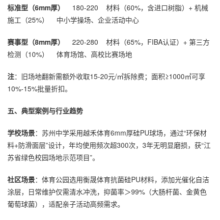
标准型（6mm厚）
180-220 材料（60%，含进口树脂）+ 机械
施工（25%） 中小学操场、企业活动中心
赛事型（8mm厚）
220-280 材料（65%，FIBA认证）+ 第三方
检测（10%） 体育场馆、高校比赛场地
注
：旧场地翻新需额外收取15-20元/㎡拆除费；面积≥1000㎡可享
10%-15%批量折扣。
五、典型案例与行业趋势
学校场景
：苏州中学采用越禾体育6mm厚硅PU球场，通过“环保材
料+防滑面层”设计，年均使用频次超300次，3年无明显磨损，获“江
苏省绿色校园场地示范项目”。
社区场景
：体育公园选用衡晟体育抗菌硅PU材料，添加光催化自洁
涂层，日常维护仅需清水冲洗，抑菌率＞99%（大肠杆菌、金黄色
葡萄球菌），适配亲子活动高频需求。