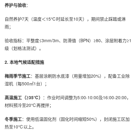
养护与验收
：
自然养护7天（温度＜15℃时延长至10天），期间禁止踩踏或淋
雨；
验收指标：平整度≤3mm/3m、防滑值（BPN）≥80、涂层附着力≥1
级（划格法测试）。
2. 本地气候适配措施
梅雨季节施工
：基层涂刷防水底漆（用量增加20%），配备工业除
湿机（每500㎡1台）；
高温施工（≥35℃）
：作业时间调整为5:00-10:00及16:00-20:00，
材料预冷至20℃再搅拌；
冬季施工
：使用低温固化剂（固化时间缩短50%），封闭施工区加
热至10℃以上。