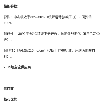
性能参数
：
弹性：冲击吸收率35%-50%（缓解运动膝盖压力），回弹值
≥20%；
耐候性：-30℃至60℃环境下无开裂，抗紫外线老化（5年色差≤2
级）；
耐磨性：磨耗量≤2.5mg/cm²（GB/T 1768标准，远超丙烯酸材
料）。
2. 本地主流供应商
供应商
核心优势