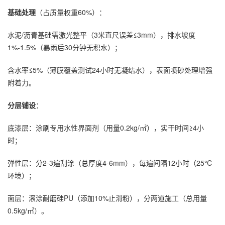
基础处理
（占质量权重60%）：
水泥/沥青基础需激光整平（3米直尺误差≤3mm），排水坡度
1%-1.5%（暴雨后30分钟无积水）；
含水率≤5%（薄膜覆盖测试24小时无凝结水），表面喷砂处理增强
附着力。
分层铺设
：
底漆层：涂刷专用水性界面剂（用量0.2kg/㎡），实干时间≥4小
时；
弹性层：分2-3遍刮涂（总厚度4-6mm），每遍间隔12小时（25℃
环境）；
面层：滚涂耐磨硅PU（添加10%止滑粉），分两道施工（总用量
0.5kg/㎡）。