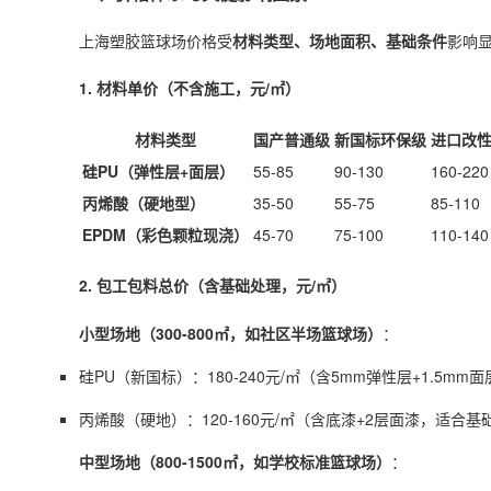
上海
塑胶篮球场
价格受
材料类型、场地面积、基础条件
影响显
1. 材料单价（不含施工，元/㎡）
材料类型
国产普通级
新国标环保级
进口改
硅PU（弹性层+面层）
55-85
90-130
160-220
丙烯酸（硬地型）
35-50
55-75
85-110
EPDM（彩色颗粒现浇）
45-70
75-100
110-140
2. 包工包料总价（含基础处理，元/㎡）
小型场地（300-800㎡，如社区半场篮球场）
：
硅PU（新国标）：180-240元/㎡（含5mm弹性层+1.5m
丙烯酸（硬地）：120-160元/㎡（含底漆+2层面漆，适合
中型场地（800-1500㎡，如学校标准篮球场）
：