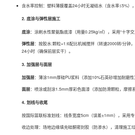
含水率控制：塑料薄膜覆盖24小时无凝结水（含水率≤5%）
2. 底涂与弹性层施工
底涂
：涂刷水性聚氨酯底漆（用量0.25kg/㎡），采用“十
弹性层
：按胶水:颗粒=1:6配比机械搅拌（转速2000转/分
24小时（确保前层实干）。
3. 加强层与面层
加强层
：薄涂1mm厚硅PU浆料（添加10%石英砂增加耐磨
面层
：喷涂或刮涂1.5mm厚彩色面漆（添加防滑颗粒，摩擦系数0
4. 划线与收尾
按国际篮联标准划线：线条宽度5cm（误差±1mm），采用
收边处理：场地边缘填充硅酮密封胶（防渗水），清理施工垃