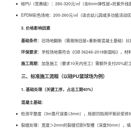
硅PU（竞赛级）：260-320元/㎡（含6mm弹性层+抗紫外
EPDM彩色场地：200-260元/㎡（适合幼儿园或多功能活
3. 价格影响因素
基础条件
：旧场地翻新（需凿除旧层+重新做混凝土基础）比新建
环保要求
：学校场地需符合《GB 36246-2018新国标》，
施工周期
：加急施工（要求10天内完工）需额外支付20%
三、标准施工流程（以硅PU篮球场为例）
1. 基础处理（关键工序，占总工期40%）
混凝土基础
：
检测平整度（3m靠尺误差≤3mm），局部凹陷用环氧砂浆修补
裂缝处理：宽度＞2mm的裂缝切割V型槽（深度50mm），填