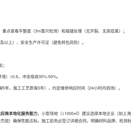
，重点查看平整度（3m靠尺检测）和接缝处理（无开裂、无高低差）；
及以上）、安全生产许可证（避免转包风险）。
出；
）≥0.6，冲击吸收35%-50%。
质保5年，施工工艺质保3年），约定维修响应时间（24小时内到场）。
供应商本地化服务能力
，小型场地（≤1000㎡）建议选择本地企业（如上
州杰锐）确保性能达标。施工前务必签订详细合同，明确材料品牌、检测