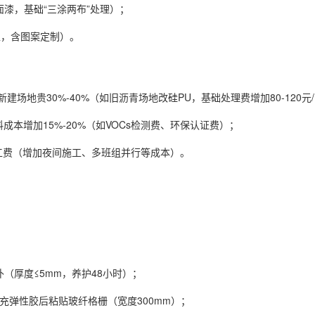
线面漆，基础“三涂两布”处理）；
动区，含图案定制）。
场地贵30%-40%（如旧沥青场地改硅PU，基础处理费增加80-120元
材料成本增加15%-20%（如VOCs检测费、环保认证费）；
赶工费（增加夜间施工、多班组并行等成本）。
（厚度≤5mm，养护48小时）；
充弹性胶后粘贴玻纤格栅（宽度300mm）；