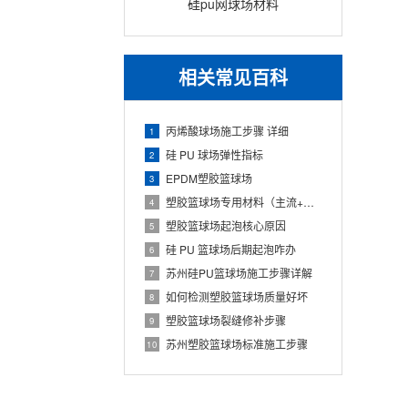
硅pu网球场材料
相关常见百科
丙烯酸球场施工步骤 详细
1
硅 PU 球场弹性指标
2
EPDM塑胶篮球场
3
塑胶篮球场专用材料（主流+配套+标准）
4
塑胶篮球场起泡核心原因
5
硅 PU 篮球场后期起泡咋办
6
苏州硅PU篮球场施工步骤详解
7
如何检测塑胶篮球场质量好坏
8
塑胶篮球场裂缝修补步骤
9
苏州塑胶篮球场标准施工步骤
10