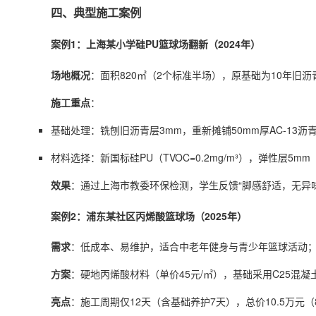
四、典型施工案例
案例1：上海某小学硅PU篮球场翻新（2024年）
场地概况
：面积820㎡（2个标准半场），原基础为10年旧
施工重点
：
基础处理：铣刨旧沥青层3mm，重新摊铺50mm厚AC-13沥
材料选择：新国标硅PU（TVOC=0.2mg/m³），弹性层
效果
：通过上海市教委环保检测，学生反馈“脚感舒适，无异
案例2：浦东某社区丙烯酸篮球场（2025年）
需求
：低成本、易维护，适合中老年健身与青少年篮球活动
方案
：硬地丙烯酸材料（单价45元/㎡），基础采用C25混
亮点
：施工周期仅12天（含基础养护7天），总价10.5万元