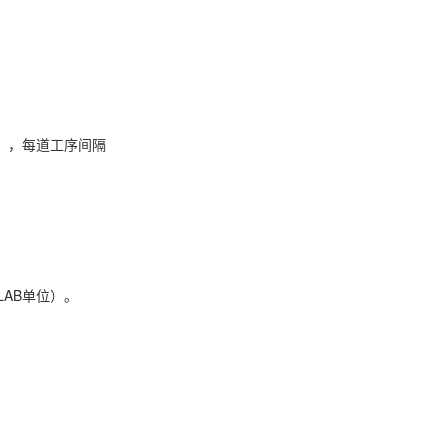
m），每道工序间隔
LAB单位）。