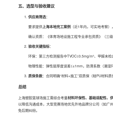
五、选型与验收建议
供应商筛选
：
要求提供
上海本地完工案例
（近1年内，可实地考察）
确认资质：《体育场地设施工程专业承包资质》（三级
验收关键指标
：
环保：第三方检测报告中TVOC≤0.5mg/m³、甲醛未检
物理性能：弹性层厚度误差≤±1mm，防滑系数（潮湿环境
质保条款
：合同明确“材料+施工”双质保（硅PU材料
总结
上海塑胶篮球场施工需综合考量
材料环保性、基础适配性、
以降低沟通成本，大型竞赛场地优先外地品牌分公司（如广
免后期纠纷。