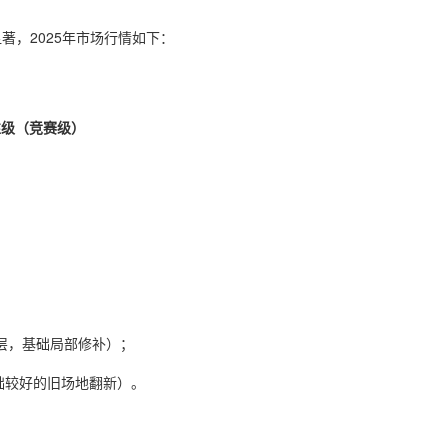
著，2025年市场行情如下：
性级（竞赛级）
m面层，基础局部修补）；
基础较好的旧场地翻新）。