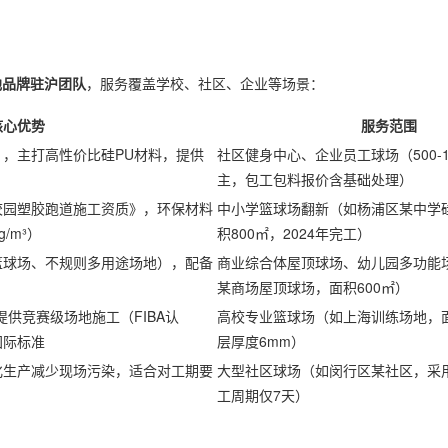
地品牌驻沪团队
，服务覆盖学校、社区、企业等场景：
核心优势
服务范围
，主打高性价比硅PU材料，提供
社区健身中心、企业员工球场（500-
主，包工包料报价含基础处理）
校园塑胶跑道施工资质》，环保材料
中小学篮球场翻新（如杨浦区某中学
g/m³）
积800㎡，2024年完工）
篮球场、不规则多用途场地），配备
商业综合体屋顶球场、幼儿园多功能
）
某商场屋顶球场，面积600㎡）
供竞赛级场地施工（FIBA认
高校专业篮球场（如上海训练场地，面
国际标准
层厚度6mm）
化生产减少现场污染，适合对工期要
大型社区球场（如闵行区某社区，采
工周期仅7天）