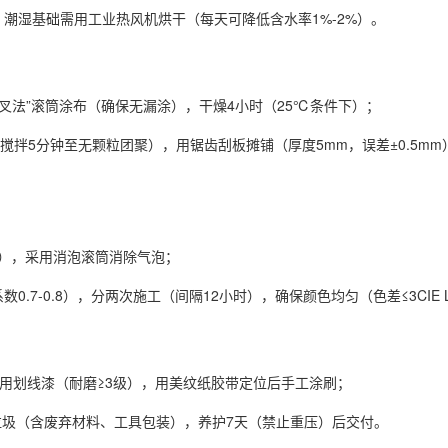
，潮湿基础需用工业热风机烘干（每天可降低含水率1%-2%）。
字交叉法”滚筒涂布（确保无漏涂），干燥4小时（25℃条件下）；
钟，搅拌5分钟至无颗粒团聚），用锯齿刮板摊铺（厚度5mm，误差±0.5m
性），采用消泡滚筒消除气泡；
.7-0.8），分两次施工（间隔12小时），确保颜色均匀（色差≤3CIE 
专用划线漆（耐磨≥3级），用美纹纸胶带定位后手工涂刷；
圾（含废弃材料、工具包装），养护7天（禁止重压）后交付。