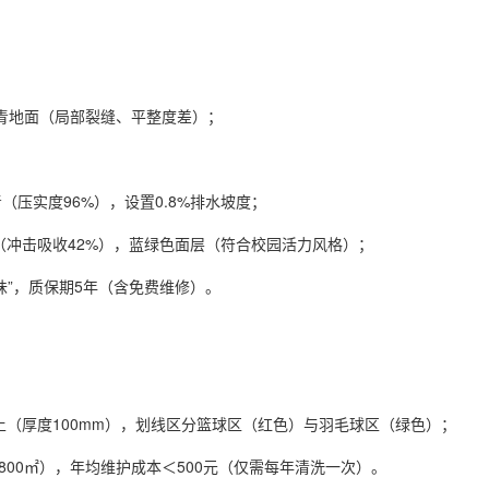
沥青地面（局部裂缝、平整度差）；
青（压实度96%），设置0.8%排水坡度；
5mm（冲击吸收42%），蓝绿色面层（符合校园活力风格）；
味”，质保期5年（含免费维修）。
；
凝土（厚度100mm），划线区分篮球区（红色）与羽毛球区（绿色）；
（800㎡），年均维护成本＜500元（仅需每年清洗一次）。