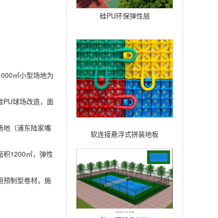
硅PU环保弹性层
1000㎡小型场地为
硅PU球场改造，面
场地（浦东陆家嘴
软连接悬浮式拼装地板
积1200㎡，弹性
用预制型卷材，施