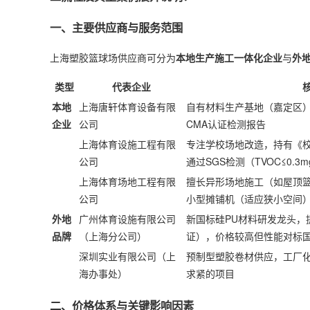
一、主要供应商与服务范围
上海
塑胶篮球场
供应商可分为
本地生产施工一体化企业
与
外
类型
代表企业
本地
上海唐轩体育设备有限
自有材料生产基地（嘉定区）
企业
公司
CMA认证检测报告
上海体育设施工程有限
专注学校场地改造，持有《
公司
通过SGS检测（TVOC≤0.3m
上海体育场地工程有限
擅长异形场地施工（如屋顶
公司
小型摊铺机（适应狭小空间
外地
广州体育设施有限公司
新国标硅PU材料研发龙头，提
品牌
（上海分公司）
证），价格较高但性能对标
深圳实业有限公司（上
预制型塑胶卷材供应，工厂
海办事处）
求紧的项目
二、价格体系与关键影响因素