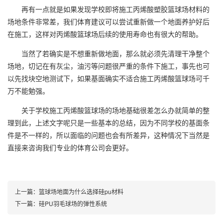
再有一点就是如果发现学校即将施工丙烯酸
塑胶篮球场
材料的
场地条件非常差，我们体育建议可以尝试重新做一个地面养护好后
在施工，这样对丙烯酸篮球场后续的使用寿命也有很大的帮助。
当然了若确实是不想重新做地面，那么就必须先清理干净整个
场地，切记在有灰尘，油污等问题很严重的条件下施工，事先也可
以先找块空地测试下，如果基面确实不适合施工丙烯酸篮球场可千
万不能勉强。
关于学校施工丙烯酸篮球场的场地基础很差怎么办就简单的整
理到此，上述文字呢只是一些基本的总结，因为不同学校的基面条
件是不一样的，所以面临的问题也会有所差异，这种情况下当然是
直接来咨询我们专业的体育公司会更好。
上一篇：
篮球场地面为什么选择硅pu材料
下一篇：
硅PU羽毛球场的弹性系统