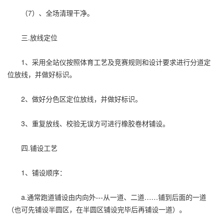
（7）、全场清理干净。
三.放线定位
1、采用全站仪按照体育工艺及竞赛规则和设计要求进行分道定
位放线，并做好标识。
2、做好分色区定位放线，并做好标识。
3、重复放线、校验无误方可进行橡胶卷材铺设。
四.铺设工艺
1、铺设顺序：
a.通常跑道铺设由内向外---从一道、二道……铺到后面的一道
（也可先铺设半圆区，在半圆区铺设完毕后再铺设一道）。