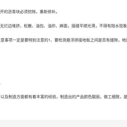
开的沥青块必须挖除，重新修补。
无烂边堆挤、松散、油包、油疖、麻面，接缝平顺光滑，不得有阻水现象
事项一定是要特别注意的1、要检测悬浮拼接地板之间是否有缝隙，地
。
及制造方面都有着丰富的经验，制造出的产品颜色靓丽，做工细致，是