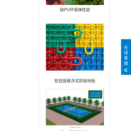
硅PU环保弹性层
在
线
客
服
软连接悬浮式拼装地板