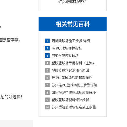
硅pu网球场材料
相关常见百科
。
面是否平整。
丙烯酸球场施工步骤 详细
1
硅 PU 球场弹性指标
2
EPDM塑胶篮球场
3
塑胶篮球场专用材料（主流+配套+标准）
4
塑胶篮球场起泡核心原因
5
硅 PU 篮球场后期起泡咋办
6
苏州硅PU篮球场施工步骤详解
7
如何检测塑胶篮球场质量好坏
8
您的好选择！
塑胶篮球场裂缝修补步骤
9
苏州塑胶篮球场标准施工步骤
10