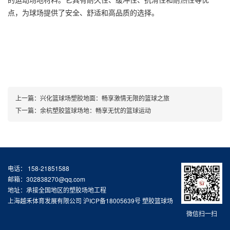
点，为球场提供了安全、舒适和高品质的选择。
上一篇：
兴化篮球场塑胶地面：畅享激情无限的篮球之旅
下一篇：
余杭塑胶篮球场地：畅享无忧的篮球运动
电话： 158-21851588
邮箱：302838270@qq.com
地址：承接全国地区的塑胶场地工程
上海越禾体育发展有限公司
沪ICP备18005639号
塑胶篮球场
微信扫一扫